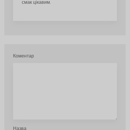
смак цікавим.
Коментар
Назва