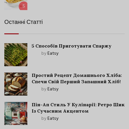
5
Останні Статті
5 Способів Приготувати Спаржу
by
Eatsy
Простий Рецепт Домашнього Хліба:
Спечи Свій Перший Запашний Хліб!
by
Eatsy
Пін-Ап Стиль У Кулінарії: Ретро Шик
Із Сучасним Акцентом
by
Eatsy