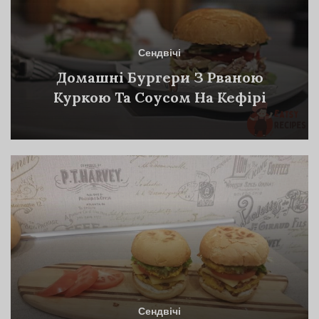
Сендвічі
Домашні Бургери З Рваною
Куркою Та Соусом На Кефірі
Сендвічі