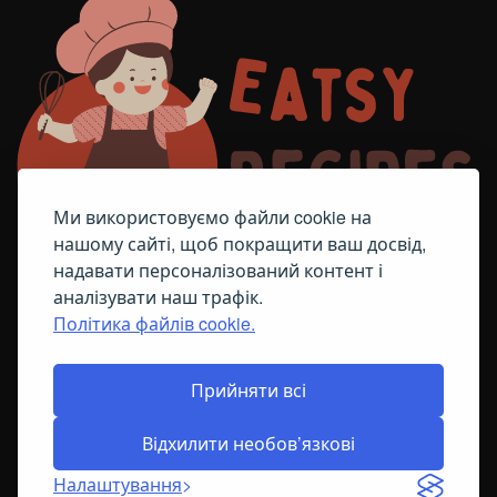
Ми використовуємо файли cookie на
нашому сайті, щоб покращити ваш досвід,
надавати персоналізований контент і
аналізувати наш трафік.
Політика файлів cookie.
FACEBOOK
TELEGRAM
ПОЛІТИКА ЩОДО ФАЙЛІВ COOKIE
Прийняти всі
Відхилити необов’язкові
© All Right Reserved
2026
Налаштування