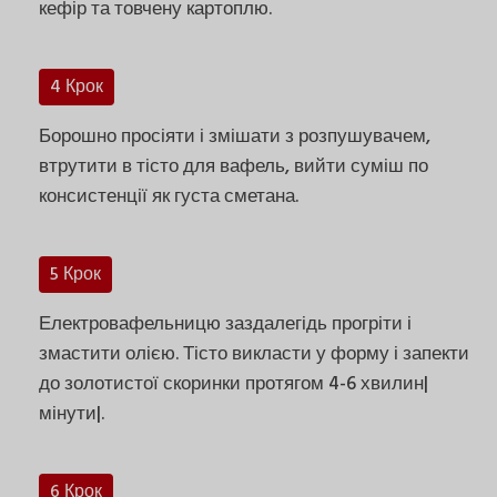
кефір та товчену картоплю.
4 Крок
Борошно просіяти і змішати з розпушувачем,
втрутити в тісто для вафель, вийти суміш по
консистенції як густа сметана.
5 Крок
Електровафельницю заздалегідь прогріти і
змастити олією. Тісто викласти у форму і запекти
до золотистої скоринки протягом 4-6 хвилин|
мінути|.
6 Крок