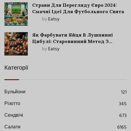
Страви Для Перегляду Євро 2024:
Смачні Ідеї Для Футбольного Свята
by
Eatsy
Як Фарбувати Яйця В Лушпинні
Цибулі: Старовинний Метод З
Сучасними Нюансами
by
Eatsy
Категорії
Бульйони
121
Різотто
345
Сендвічі
673
Салати
6165