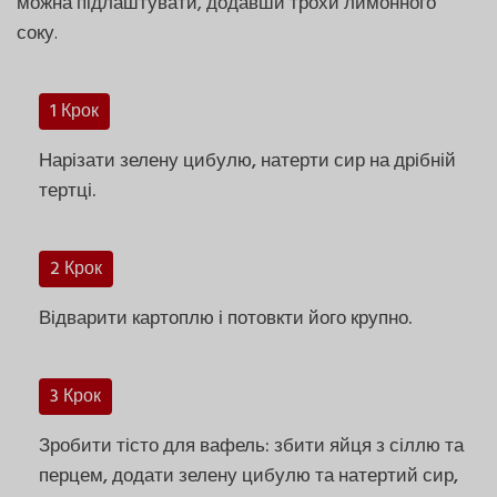
можна підлаштувати, додавши трохи лимонного
соку.
1 Крок
Нарізати зелену цибулю, натерти сир на дрібній
тертці.
2 Крок
Відварити картоплю і потовкти його крупно.
3 Крок
Зробити тісто для вафель: збити яйця з сіллю та
перцем, додати зелену цибулю та натертий сир,