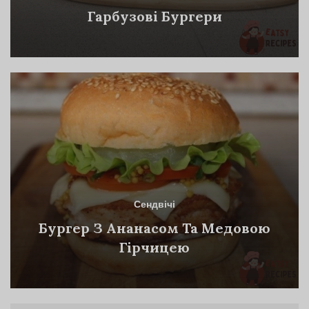
Гарбузові Бургери
Сендвічі
Бургер З Ананасом Та Медовою
Гірчицею