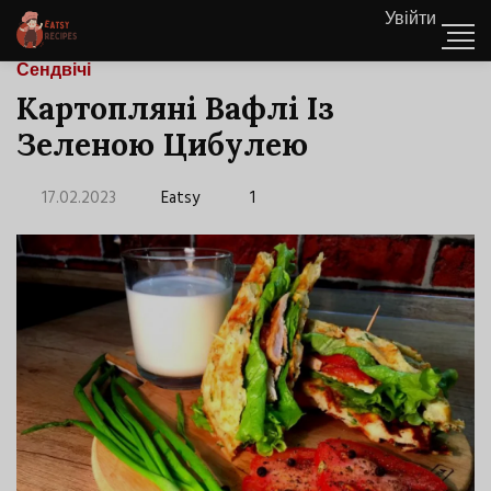
Увійти
Сендвічі
Картопляні Вафлі Із
Зеленою Цибулею
17.02.2023
Eatsy
1