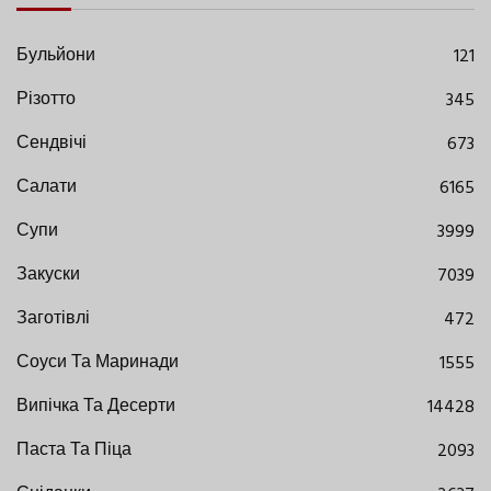
Бульйони
121
Різотто
345
Сендвічі
673
Салати
6165
Супи
3999
Закуски
7039
Заготівлі
472
Соуси Та Маринади
1555
Випічка Та Десерти
14428
Паста Та Піца
2093