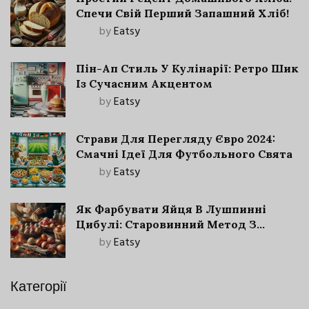
Спечи Свій Перший Запашний Хліб!
by
Eatsy
Пін-Ап Стиль У Кулінарії: Ретро Шик
Із Сучасним Акцентом
by
Eatsy
Страви Для Перегляду Євро 2024:
Смачні Ідеї Для Футбольного Свята
by
Eatsy
Як Фарбувати Яйця В Лушпинні
Цибулі: Старовинний Метод З
Сучасними Нюансами
by
Eatsy
Категорії