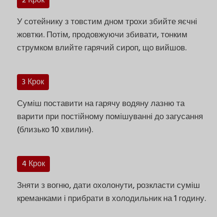
2 Крок
У сотейнику з товстим дном трохи збийте яєчні
жовтки. Потім, продовжуючи збивати, тонким
струмком влийте гарячий сироп, що вийшов.
3 Крок
Суміш поставити на гарячу водяну лазню та
варити при постійному помішуванні до загусання
(близько 10 хвилин).
4 Крок
Зняти з вогню, дати охолонути, розкласти суміш
креманками і прибрати в холодильник на 1 годину.