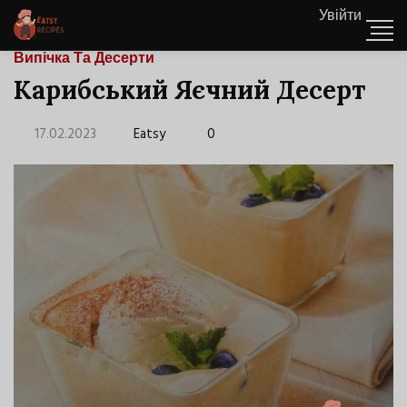
Увійти
Випічка Та Десерти
Карибський Яєчний Десерт
17.02.2023
Eatsy
0