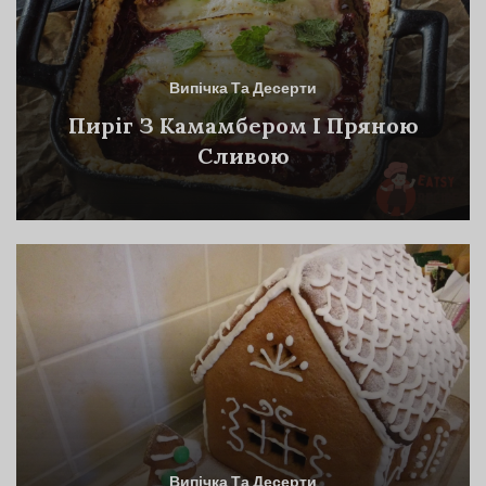
Випічка Та Десерти
Пиріг З Камамбером І Пряною
Сливою
Випічка Та Десерти