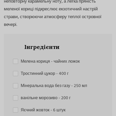
неповторну карамельну ноту, а легка пряність
меленої кориці підкреслює екзотичний настрій
страви, створюючи атмосферу теплої островної
вечері.
Інгредієнти
Мелена кориця
- чайних ложок
Тростинний цукор
- 400 г
Мінеральна вода без газу
- 250 мл
ванільне морозиво
- 200 г
Яєчний жовток
- 6 штук