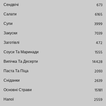
Сендвічі
673
Салати
6165
Супи
3999
Закуски
7039
Заготівлі
472
Соуси Та Маринади
1555
Випічка Та Десерти
14428
Паста Та Піца
2093
Сніданки
2639
Основні Страви
15181
Напої
2559