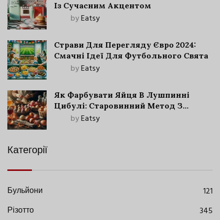
Із Сучасним Акцентом
by
Eatsy
Страви Для Перегляду Євро 2024:
Смачні Ідеї Для Футбольного Свята
by
Eatsy
Як Фарбувати Яйця В Лушпинні
Цибулі: Старовинний Метод З
Сучасними Нюансами
by
Eatsy
Категорії
Бульйони
121
Різотто
345