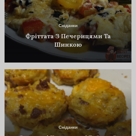
Сніданки
Фріттата З Печерицями Та
Шинкою
Сніданки