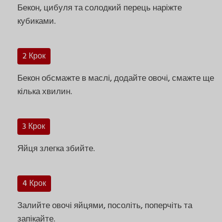
Бекон, цибуля та солодкий перець наріжте
кубиками.
2 Крок
Бекон обсмажте в маслі, додайте овочі, смажте ще
кілька хвилин.
3 Крок
Яйця злегка збийте.
4 Крок
Залийте овочі яйцями, посоліть, поперчіть та
запікайте.