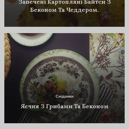
Запечені Картопляні Байтси З
Беконом Та Чеддером.
Сніданки
Яєчня З Грибами Та Беконом