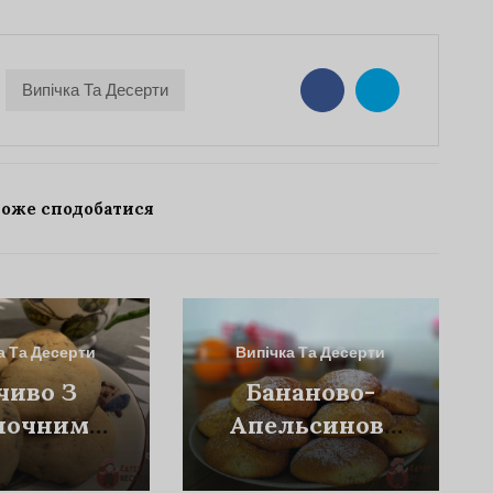
Випічка Та Десерти
може сподобатися
а Та Десерти
Випічка Та Десерти
чиво З
Бананово-
лочним
Апельсинові
оладом
Пряники