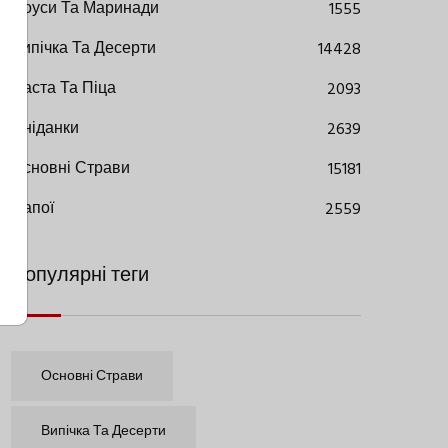
Соуси Та Маринади
1555
Випічка Та Десерти
14428
Паста Та Піца
2093
Сніданки
2639
Основні Страви
15181
Напої
2559
Популярні теги
Основні Страви
Випічка Та Десерти