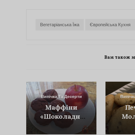
Вегетаріанська Їжа
Європейська Кухня
Вам також 
Випічка Та Десерти
Випічк
Маффіни
Пе
«Шоколадні
Мо
Пагорби»
Шок