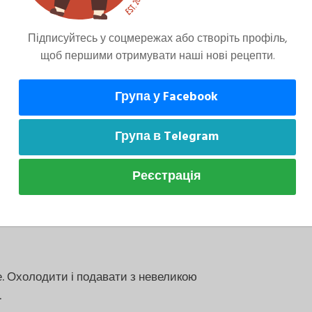
Підписуйтесь у соцмережах або створіть профіль,
щоб першими отримувати наші нові рецепти.
овину вершкового масла, ретельно втрутити
Група у Facebook
ти сковороду з вогню.
Група в Telegram
Реєстрація
е масло, що залишилося, з|із| цукром, що
 хлібні крихти до золотистого кольору.
е. Охолодити і подавати з невеликою
.