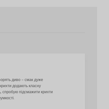
творять диво – смак дуже
і крихти додають класну
ь, спробую підсмажити крихти
умкості.