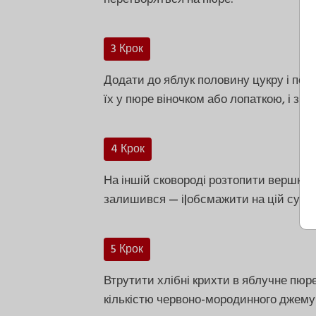
3 Крок
Додати до яблук половину цукру і пол
їх у пюре віночком або лопаткою, і зня
4 Крок
На іншій сковороді розтопити вершков
залишився — і|обсмажити на цій суміші
5 Крок
Втрутити хлібні крихти в яблучне пюр
кількістю червоно-мородинного джему