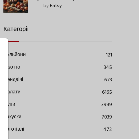
Старовинний Метод З
by
Eatsy
Сучасними Нюансами
Категорії
Бульйони
121
Різотто
345
Сендвічі
673
Салати
6165
Супи
3999
Закуски
7039
Заготівлі
472