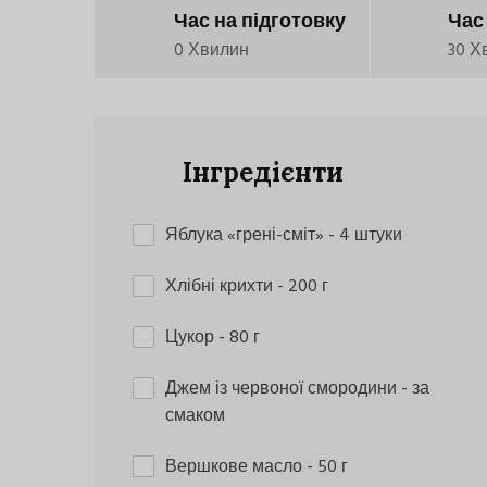
Час на підготовку
Час
0 Хвилин
30 Х
Інгредієнти
Яблука «грені-сміт»
- 4 штуки
Хлібні крихти
- 200 г
Цукор
- 80 г
Джем із червоної смородини
- за
смаком
Вершкове масло
- 50 г