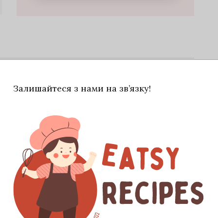
а відміну від свого колеги він готується виключно
Залишайтеся з нами на зв’язку!
ити від шкірки. Нарізати дрібними кубиками.
 в ній нарізані яблука доти, доки вони не