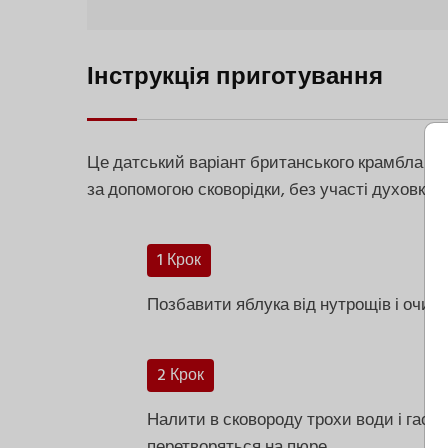
Інструкція приготування
Це датський варіант британського крамбла — н
за допомогою сковорідки, без участі духовки.
1 Крок
Позбавити яблука від нутрощів і очист
2 Крок
Налити в сковороду трохи води і гасити
перетворяться на пюре.