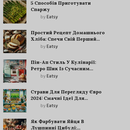
5 Способів Приготувати
Спаржу
by
Eatsy
Простий Рецепт Домашнього
Хліба: Спечи Свій Перший
Запашний Хліб!
by
Eatsy
Пін-Ап Стиль У Кулінарії:
Ретро Шик Із Сучасним
Акцентом
by
Eatsy
Страви Для Перегляду Євро
2024: Смачні Ідеї Для
Футбольного Свята
by
Eatsy
Як Фарбувати Яйця В
Лушпинні Цибулі: