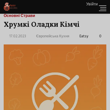
Увійти
Основні Страви
Хрумкі Оладки Кімчі
17.02.2023
Європейська Кухня
Eatsy
0