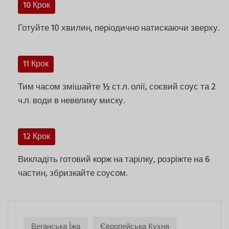
10 Крок
Готуйте 10 хвилин, періодично натискаючи зверху.
11 Крок
Тим часом змішайте ½ ст.л. олії, соєвий соус та 2
ч.л. води в невелику миску.
12 Крок
Викладіть готовий корж на тарілку, розріжте на 6
частин, збризкайте соусом.
Веганська Їжа
Європейська Кухня