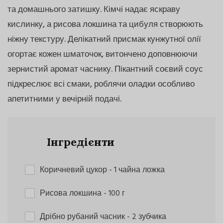
та домашнього затишку. Кімчі надає яскраву
кислинку, а рисова локшина та цибуля створюють
ніжну текстуру. Делікатний присмак кунжутної олії
огортає кожен шматочок, витончено доповнюючи
зернистий аромат часнику. Пікантний соєвий соус
підкреслює всі смаки, роблячи оладки особливо
апетитними у вечірній подачі.
Інгредієнти
Коричневий цукор
- 1 чайна ложка
Рисова локшина
- 100 г
Дрібно рубаний часник
- 2 зубчика