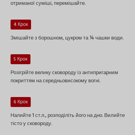
отриманої суміші, перемішайте.
4 Крок
Змішайте з борошном, цукром та ¼ чашки води.
5 Крок
Розігрійте велику сковороду із антипригарним
покриттям на середньовисокому вогні.
6 Крок
Налийте 1 ст.л., розподіліть його на дно. Вилийте
тісто у сковороду.