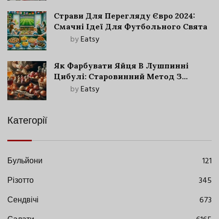
Страви Для Перегляду Євро 2024:
Смачні Ідеї Для Футбольного Свята
by
Eatsy
Як Фарбувати Яйця В Лушпинні
Цибулі: Старовинний Метод З
Сучасними Нюансами
by
Eatsy
Категорії
Бульйони
121
Різотто
345
Сендвічі
673