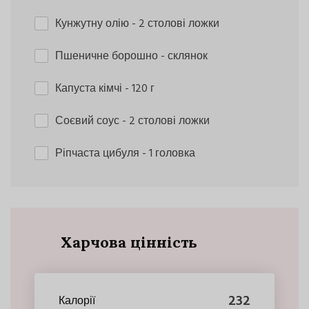
Кунжутну олію
- 2 столові ложки
Пшеничне борошно
- склянок
Капуста кімчі
- 120 г
Соєвий соус
- 2 столові ложки
Ріпчаста цибуля
- 1 головка
Харчова цінність
232
Калорії