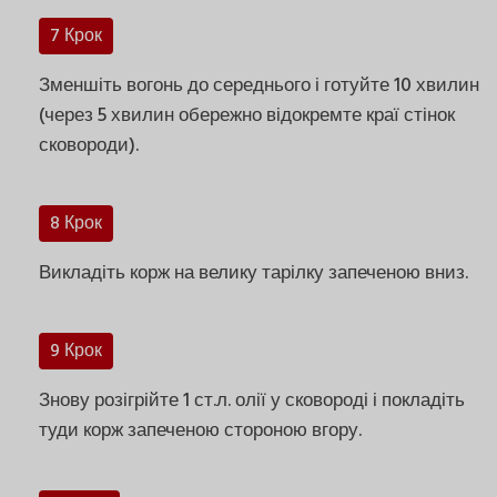
7 Крок
Зменшіть вогонь до середнього і готуйте 10 хвилин
(через 5 хвилин обережно відокремте краї стінок
сковороди).
8 Крок
Викладіть корж на велику тарілку запеченою вниз.
9 Крок
Знову розігрійте 1 ст.л. олії у сковороді і покладіть
туди корж запеченою стороною вгору.