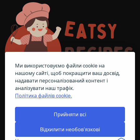
Ми використовуємо файли cookie на
нашому сайті, щоб покращити ваш досвід,
надавати персоналізований контент і
аналізувати наш трафік.
Політика файлів cookie.
FACEBOOK
TELEGRAM
ПОЛІТИКА ЩОДО ФАЙЛІВ COOKIE
Прийняти всі
Відхилити необов’язкові
© All Right Reserved
2026