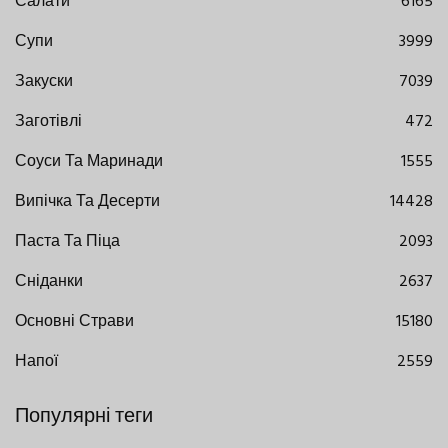
Салати
6165
Супи
3999
Закуски
7039
Заготівлі
472
Соуси Та Маринади
1555
Випічка Та Десерти
14428
Паста Та Піца
2093
Сніданки
2637
Основні Страви
15180
Напої
2559
Популярні теги