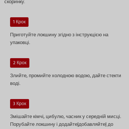
скоринку.
1 Крок
Приготуйте локшину згідно з інструкцією на
упаковці.
2 Крок
Злийте, промийте холодною водою, дайте стекти
воді.
3 Крок
Змішайте кімчі, цибулю, часник у середній мисці.
Порубайте локшину і додайте|добавляйте| до