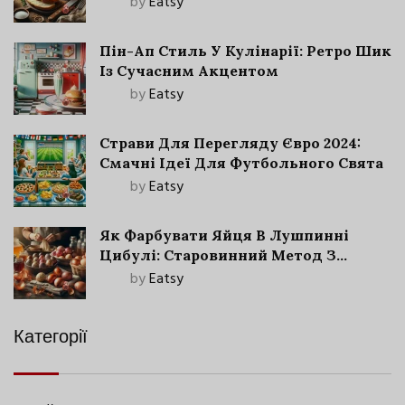
by
Eatsy
Пін-Ап Стиль У Кулінарії: Ретро Шик
Із Сучасним Акцентом
by
Eatsy
Страви Для Перегляду Євро 2024:
Смачні Ідеї Для Футбольного Свята
by
Eatsy
Як Фарбувати Яйця В Лушпинні
Цибулі: Старовинний Метод З
Сучасними Нюансами
by
Eatsy
Категорії