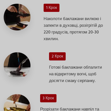
1 Крок
Наколоти баклажани вилкою і
запекти в духовці, розігрітій до
220 градусів, протягом 20-30
хвилин.
2 Крок
Готові баклажани обпалити
на відкритому вогні, щоб
досягти смаку серпанку.
3 Крок
Розрізати баклажани навпіл та