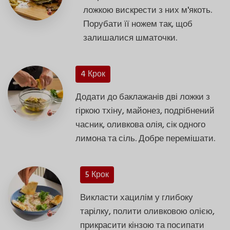
ложкою вискрести з них м'якоть.
Порубати її ножем так, щоб
залишалися шматочки.
4 Крок
Додати до баклажанів дві ложки з
гіркою тхіну, майонез, подрібнений
часник, оливкова олія, сік одного
лимона та сіль. Добре перемішати.
5 Крок
Викласти хацилім у глибоку
тарілку, полити оливковою олією,
прикрасити кінзою та посипати