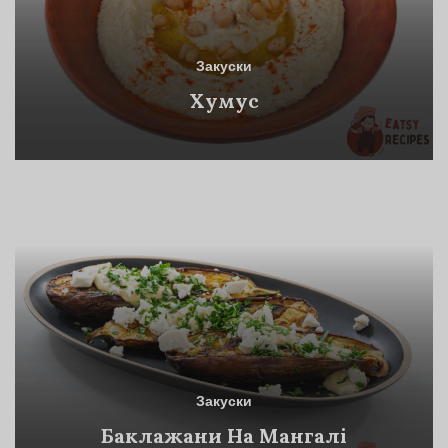
Закуски
Хумус
Закуски
Баклажани На Мангалі