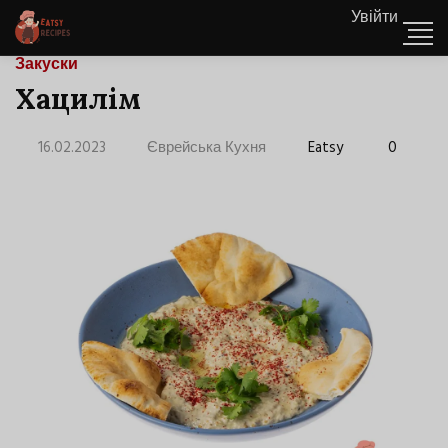
Увійти
Закуски
Хацилім
16.02.2023
Єврейська Кухня
Eatsy
0