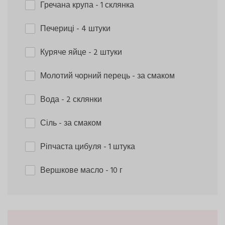
Гречана крупа
- 1 склянка
Печериці
- 4 штуки
Куряче яйце
- 2 штуки
Молотий чорний перець
- за смаком
Вода
- 2 склянки
Сіль
- за смаком
Ріпчаста цибуля
- 1 штука
Вершкове масло
- 10 г