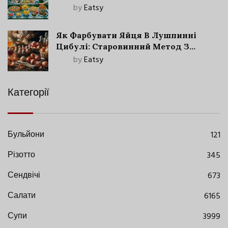
by
Eatsy
Як Фарбувати Яйця В Лушпинні
Цибулі: Старовинний Метод З
Сучасними Нюансами
by
Eatsy
Категорії
Бульйони
121
Різотто
345
Сендвічі
673
Салати
6165
Супи
3999