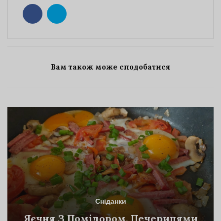
Вам також може сподобатися
Сніданки
Яєчня З Помідором, Печерицями