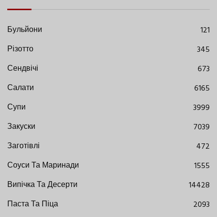
Бульйони
121
Різотто
345
Сендвічі
673
Салати
6165
Супи
3999
Закуски
7039
Заготівлі
472
Соуси Та Маринади
1555
Випічка Та Десерти
14428
Паста Та Піца
2093