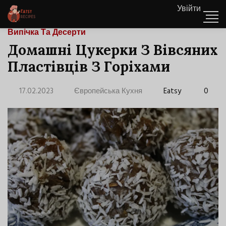
Увійти
Випічка Та Десерти
Домашні Цукерки З Вівсяних
Пластівців З Горіхами
17.02.2023
Європейська Кухня
Eatsy
0