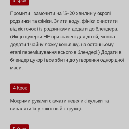
3 Крок
Промити і замочити на 15–20 хвилин у окропі
родзинки та фініки. Злити воду, фініки очистити
від кісточок і із родзинками додати до блендера.
(Якщо цукерки НЕ призначені для дітей, можна
додати 1 чайну ложку коньячку, на останньому
етапі перемішування всього в блендері.) Додати в
блендер цукор і все збити до утворення однорідної
маси.
4 Крок
Мокрими руками скачати невеликі кульки та
виваляти їх у кокосовій стружці.