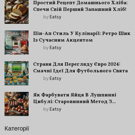
Простий Рецепт Домашнього Хліба:
Спечи Свій Перший Запашний Хліб!
by
Eatsy
Пін-Ап Стиль У Кулінарії: Ретро Шик
Із Сучасним Акцентом
by
Eatsy
Страви Для Перегляду Євро 2024:
Смачні Ідеї Для Футбольного Свята
by
Eatsy
Як Фарбувати Яйця В Лушпинні
Цибулі: Старовинний Метод З
Сучасними Нюансами
by
Eatsy
Категорії