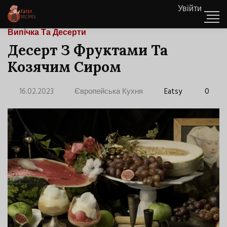
Увійти
Випічка Та Десерти
Десерт З Фруктами Та
Козячим Сиром
16.02.2023
Європейська Кухня
Eatsy
0