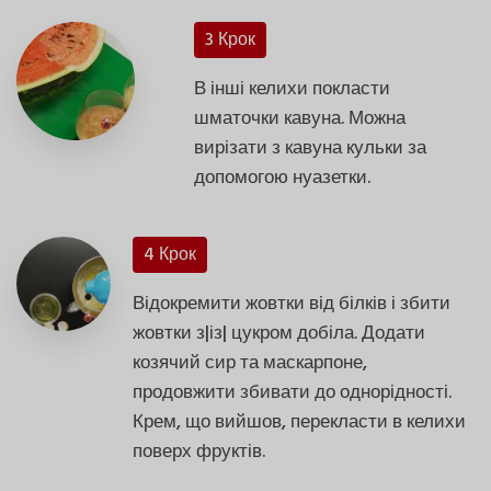
3 Крок
В інші келихи покласти
шматочки кавуна. Можна
вирізати з кавуна кульки за
допомогою нуазетки.
4 Крок
Відокремити жовтки від білків і збити
жовтки з|із| цукром добіла. Додати
козячий сир та маскарпоне,
продовжити збивати до однорідності.
Крем, що вийшов, перекласти в келихи
поверх фруктів.