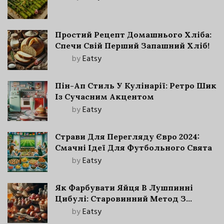
Простий Рецепт Домашнього Хліба:
Спечи Свій Перший Запашний Хліб!
by
Eatsy
Пін-Ап Стиль У Кулінарії: Ретро Шик
Із Сучасним Акцентом
by
Eatsy
Страви Для Перегляду Євро 2024:
Смачні Ідеї Для Футбольного Свята
by
Eatsy
Як Фарбувати Яйця В Лушпинні
Цибулі: Старовинний Метод З
Сучасними Нюансами
by
Eatsy