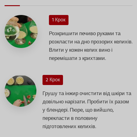
1 Крок
Розкришити печиво руками та
розкласти на дно прозорих келихів.
Влити у кожен келих вино і
перемішати з крихтами.
2 Крок
Грушу та інжир очистити від шкіри та
довільно нарізати. Пробити їх разом
у блендері. Пюре, що вийшло,
перекласти в половину
підготовлених келихів.