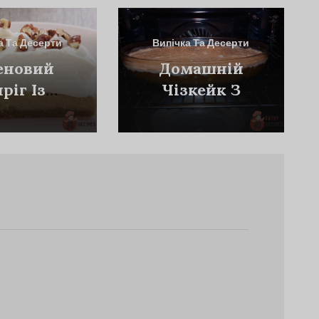
а Та Десерти
Випічка Та Десерти
еновий
Домашній
ріг Із
Чізкейк З
ремом
Сиром Та
Сиром Рікотта