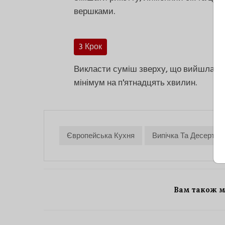
вершками.
3 Крок
Викласти суміш зверху, що вийшла, н
мінімум на п'ятнадцять хвилин.
Європейська Кухня
Випічка Та Десерти
Вам також 