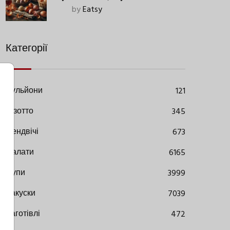
Старовинний Метод З
by
Eatsy
Сучасними Нюансами
Категорії
Бульйони
121
Різотто
345
Сендвічі
673
Салати
6165
Супи
3999
Закуски
7039
Заготівлі
472