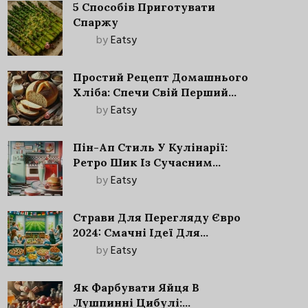
5 Способів Приготувати
Спаржу
by
Eatsy
Простий Рецепт Домашнього
Хліба: Спечи Свій Перший
Запашний Хліб!
by
Eatsy
Пін-Ап Стиль У Кулінарії:
Ретро Шик Із Сучасним
Акцентом
by
Eatsy
Страви Для Перегляду Євро
2024: Смачні Ідеї Для
Футбольного Свята
by
Eatsy
Як Фарбувати Яйця В
Лушпинні Цибулі: