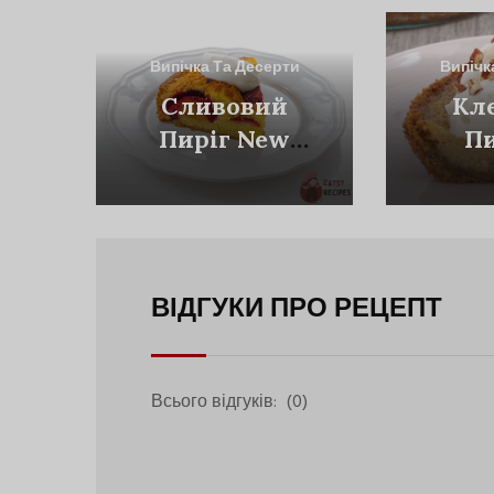
Випічка Та Десерти
Випічк
Сливовий
Кл
Пиріг New
Пи
York Times
К
ВІДГУКИ ПРО РЕЦЕПТ
Всього відгуків:
(0)