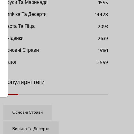
Соуси Та Маринади
1555
Випічка Та Десерти
14428
Паста Та Піца
2093
Сніданки
2639
Основні Страви
15181
Напої
2559
Популярні теги
Основні Страви
Випічка Та Десерти