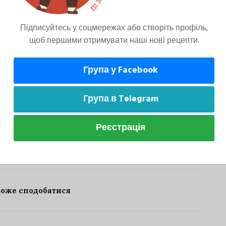
Підписуйтесь у соцмережах або створіть профіль,
щоб першими отримувати наші нові рецепти.
Група у Facebook
а тісто і прибрати формочки в холодильник
Група в Telegram
Реєстрація
може сподобатися