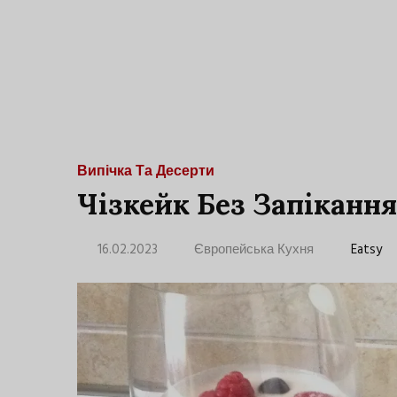
Випічка Та Десерти
Чізкейк Без Запікання
16.02.2023
Європейська Кухня
Eatsy