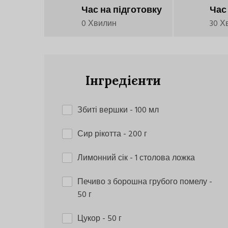
Час на підготовку
Час
0 Хвилин
30 Х
Інгредієнти
Збиті вершки
- 100 мл
Сир рікотта
- 200 г
Лимонний сік
- 1 столова ложка
Печиво з борошна грубого помелу
-
50 г
Цукор
- 50 г