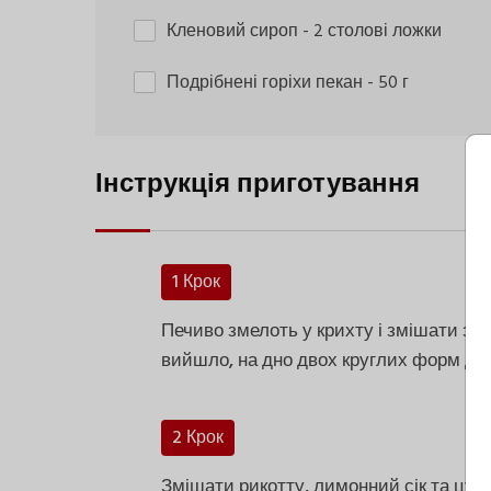
Кленовий сироп
- 2 столові ложки
Подрібнені горіхи пекан
- 50 г
Інструкція приготування
1 Крок
Печиво змелоть у крихту і змішати з|із
вийшло, на дно двох круглих форм діа
2 Крок
Змішати рикотту, лимонний сік та цуко