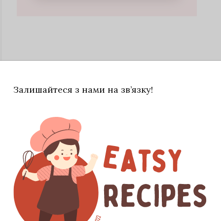
Залишайтеся з нами на зв’язку!
| пеканом і сиропом. Укласти тісто, що
метром 8 см.
р, а потім акуратно з'єднати зі збитими