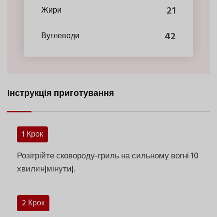
21
Жири
42
Вуглеводи
Інструкція приготування
1 Крок
Розігрійте сковороду-гриль на сильному вогні 10
хвилин|мінути|.
2 Крок