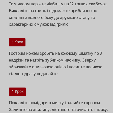
Тим часом наріжте чіабатту на 12 тонких скибочок.
Викладіть на гриль і підсмажте приблизно по
хвилині з кожного боку до хрумкого стану та
характерних смужок від грилю.
3 Крок
Гострим ножем зробіть на кожному шматку по 3
надрізи та натріть зубчиком часнику. Зверху
збризкайте оливковою олією і посипте великою
сіллю. одразу подавайте.
4 Крок
Покладіть помідори в миску і залийте окропом.
Залиште на хвилину, дістаньте та очистіть шкірку.