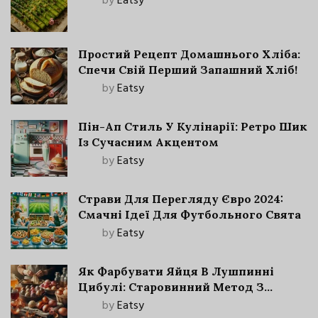
by
Eatsy
Простий Рецепт Домашнього Хліба:
Спечи Свій Перший Запашний Хліб!
by
Eatsy
Пін-Ап Стиль У Кулінарії: Ретро Шик
Із Сучасним Акцентом
by
Eatsy
Страви Для Перегляду Євро 2024:
Смачні Ідеї Для Футбольного Свята
by
Eatsy
Як Фарбувати Яйця В Лушпинні
Цибулі: Старовинний Метод З
Сучасними Нюансами
by
Eatsy