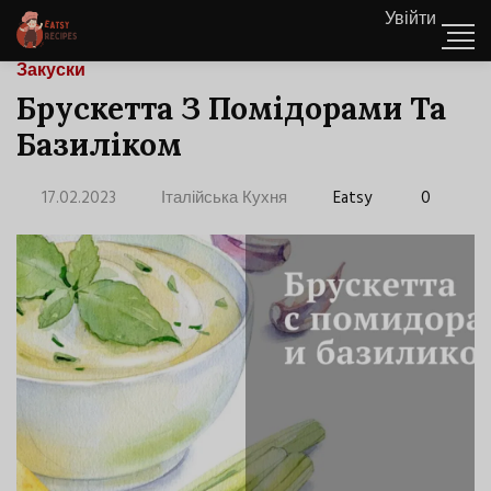
Увійти
Закуски
Брускетта З Помідорами Та
Базиліком
17.02.2023
Італійська Кухня
Eatsy
0