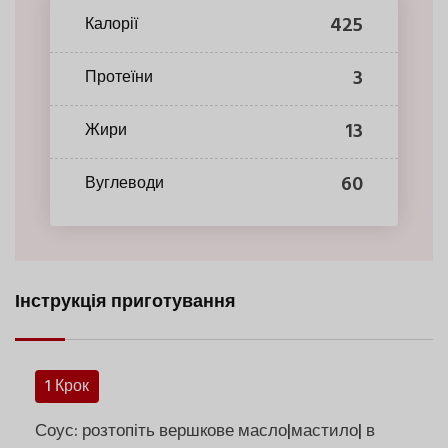
425
Калорії
3
Протеїни
13
Жири
60
Вуглеводи
Інструкція приготування
1 Крок
Соус: розтопіть вершкове масло|мастило| в