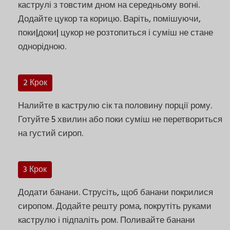
каструлі з товстим дном на середньому вогні.
Додайте цукор та корицю. Варіть, помішуючи,
поки|доки| цукор не розтопиться і суміш не стане
однорідною.
2 Крок
Налийте в каструлю сік та половину порції рому.
Готуйте 5 хвилин або поки суміш не перетвориться
на густий сироп.
3 Крок
Додати банани. Струсіть, щоб банани покрилися
сиропом. Додайте решту рома, покрутіть руками
каструлю і підпаліть ром. Поливайте банани