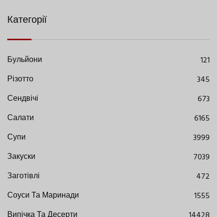
Категорії
Бульйони
121
Різотто
345
Сендвічі
673
Салати
6165
Супи
3999
Закуски
7039
Заготівлі
472
Соуси Та Маринади
1555
Випічка Та Десерти
14428