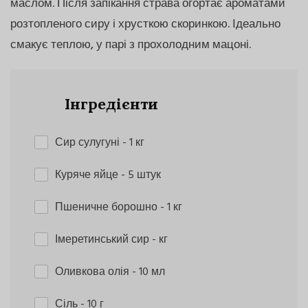
маслом. Після запікання страва огортає ароматами
розтопленого сиру і хрусткою скоринкою. Ідеально
смакує теплою, у парі з прохолодним мацоні.
Інгредієнти
Сир сулугуні
- 1 кг
Куряче яйце
- 5 штук
Пшеничне борошно
- 1 кг
Імеретинський сир
- кг
Оливкова олія
- 10 мл
Сіль
- 10 г