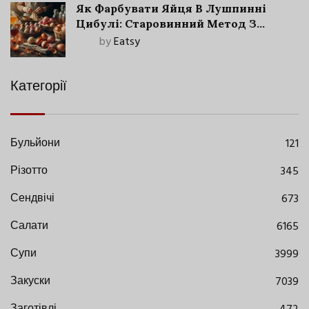
Як Фарбувати Яйця В Лушпинні
Цибулі: Старовинний Метод З
Сучасними Нюансами
by
Eatsy
Категорії
Бульйони
121
Різотто
345
Сендвічі
673
Салати
6165
Супи
3999
Закуски
7039