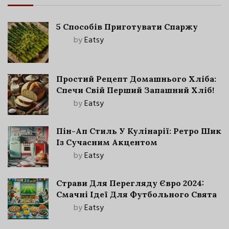
5 Способів Приготувати Спаржу
by
Eatsy
Простий Рецепт Домашнього Хліба:
Спечи Свій Перший Запашний Хліб!
by
Eatsy
Пін-Ап Стиль У Кулінарії: Ретро Шик
Із Сучасним Акцентом
by
Eatsy
Страви Для Перегляду Євро 2024:
Смачні Ідеї Для Футбольного Свята
by
Eatsy