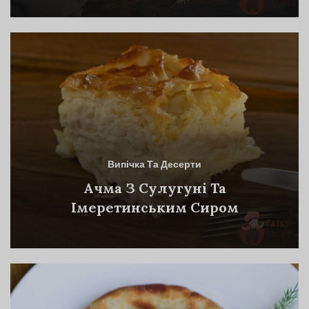
Випічка Та Десерти
Ачма З Сулугуні Та
Імеретинським Сиром