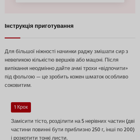
Інструкція приготування
Для більшої ніжності начинки раджу змішати сир з
невеликою кількістю вершків або мацоні. Після
випікання неодмінно дайте ачмі трохи «відпочити»
під фольгою — це зробить кожен шматок особливо
соковитим.
1 Крок
Замісити тісто, розділити на 5 нерівних частин (дві
частини повинні бути приблизно 250 г, інші по 200)
і розкотити тонкі листи.