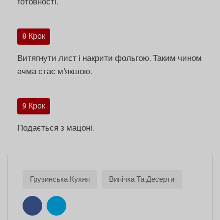
готовності.
8 Крок
Витягнути лист і накрити фольгою. Таким чином
ачма стає м'якшою.
9 Крок
Подається з мацоні.
Грузинська Кухня
Випічка Та Десерти