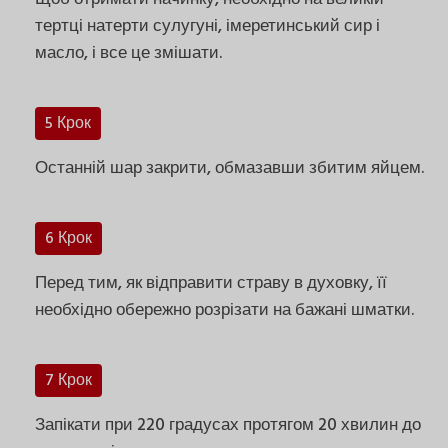
тертці натерти сулугуні, імеретинський сир і
масло, і все це змішати.
5 Крок
Останній шар закрити, обмазавши збитим яйцем.
6 Крок
Перед тим, як відправити страву в духовку, її
необхідно обережно розрізати на бажані шматки.
7 Крок
Запікати при 220 градусах протягом 20 хвилин до