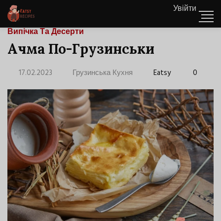
Увійти
Випічка Та Десерти
Ачма По-Грузинськи
17.02.2023
Грузинська Кухня
Eatsy
0