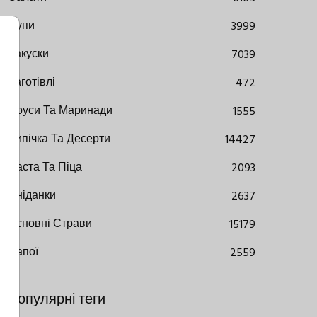
Супи
3999
Закуски
7039
Заготівлі
472
Соуси Та Маринади
1555
Випічка Та Десерти
14427
Паста Та Піца
2093
Сніданки
2637
Основні Страви
15179
Напої
2559
Популярні теги