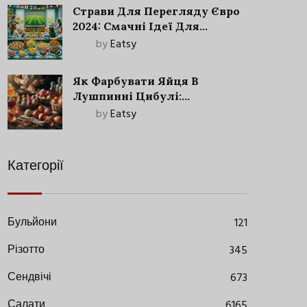
Страви Для Перегляду Євро
2024: Смачні Ідеї Для
Футбольного Свята
by
Eatsy
Як Фарбувати Яйця В
Лушпинні Цибулі:
Старовинний Метод З
by
Eatsy
Сучасними Нюансами
Категорії
Бульйони
121
Різотто
345
Сендвічі
673
Салати
6165