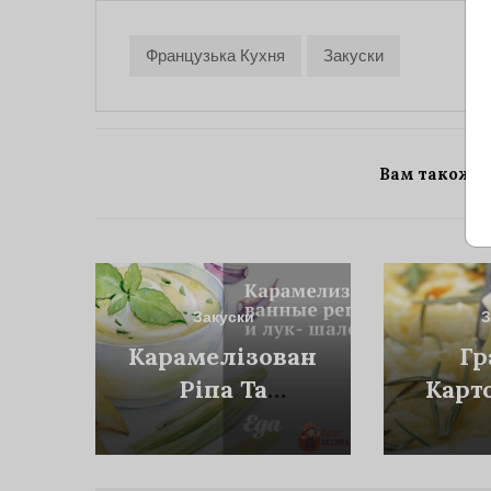
Французька Кухня
Закуски
Вам також 
Закуски
З
Карамелізовані
Гр
Ріпа Та
Карт
Цибуля-
Р
Шалот