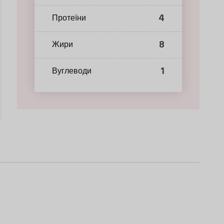
4
Протеїни
8
Жири
1
Вуглеводи