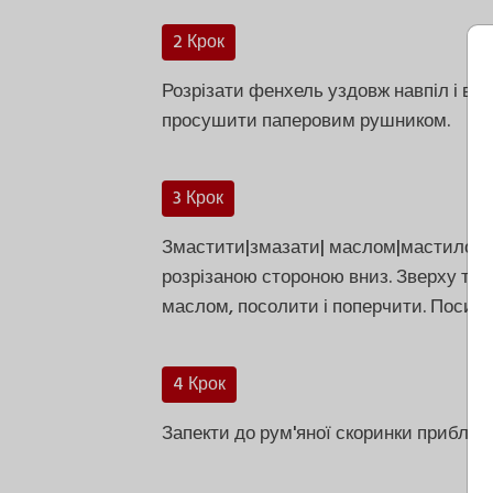
2 Крок
Розрізати фенхель уздовж навпіл і відв
просушити паперовим рушником.
3 Крок
Змастити|змазати| маслом|мастилом| 
розрізаною стороною вниз. Зверху та
маслом, посолити і поперчити. Посипа
4 Крок
Запекти до рум'яної скоринки приблизн