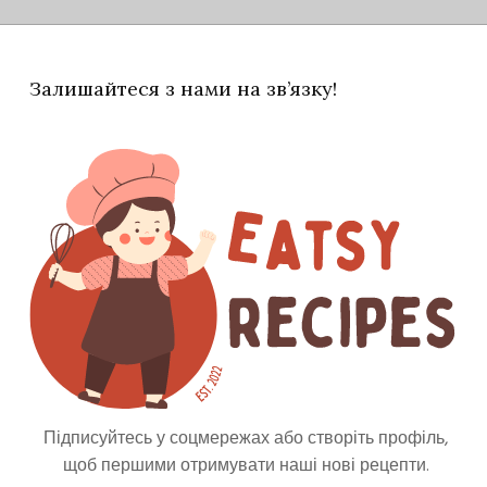
Залишайтеся з нами на зв’язку!
арити до м'якості 15 хвилин. Злити та
деко і викладіть половинки фенхелю,
кож змастити розм'якшеним вершковим
ти пармезаном і дрібно нарізаним чебрецем.
о 20 хвилин|мінути|.
Підписуйтесь у соцмережах або створіть профіль,
щоб першими отримувати наші нові рецепти.