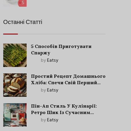
5
Останні Статті
5 Способів Приготувати
Спаржу
by
Eatsy
Простий Рецепт Домашнього
Хліба: Спечи Свій Перший
Запашний Хліб!
by
Eatsy
Пін-Ап Стиль У Кулінарії:
Ретро Шик Із Сучасним
Акцентом
by
Eatsy