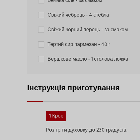
Велика сіль
- за смаком
Свіжий чебрець
- 4 стебла
Свіжий чорний перець
- за смаком
Тертий сир пармезан
- 40 г
Вершкове масло
- 1 столова ложка
Інструкція приготування
1 Крок
Розігріти духовку до 230 градусів.