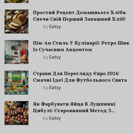
Простий Рецепт Домашнього Хліба:
Спечи Свій Перший Запашний Хліб!
by
Eatsy
Пін-Ап Стиль У Кулінарії: Ретро Шик
Із Сучасним Акцентом
by
Eatsy
Страви Для Перегляду Євро 2024:
Смачні Ідеї Для Футбольного Свята
by
Eatsy
Як Фарбувати Яйця В Лушпинні
Цибулі: Старовинний Метод З
Сучасними Нюансами
by
Eatsy