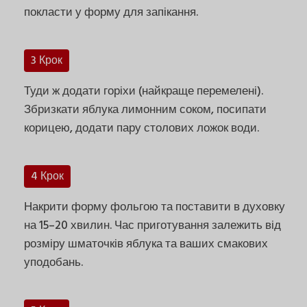
покласти у форму для запікання.
3 Крок
Туди ж додати горіхи (найкраще перемелені).
Збризкати яблука лимонним соком, посипати
корицею, додати пару столових ложок води.
4 Крок
Накрити форму фольгою та поставити в духовку
на 15–20 хвилин. Час приготування залежить від
розміру шматочків яблука та ваших смакових
уподобань.