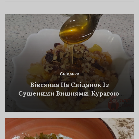
Сніданки
Вівсянка На Сніданок Із
Сушеними Вишнями, Курагою,
Родзинками Та Яблуком