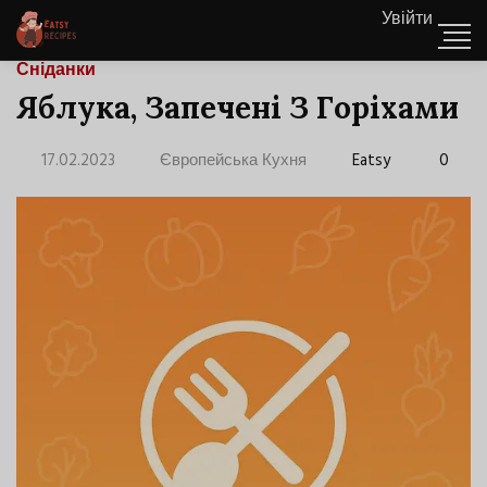
Увійти
Сніданки
Яблука, Запечені З Горіхами
17.02.2023
Європейська Кухня
Eatsy
0