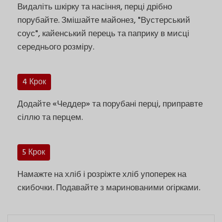
Видаліть шкірку та насіння, перці дрібно
порубайте. Змішайте майонез, "Вустерський
соус", кайенський перець та паприку в мисці
середнього розміру.
4 Крок
Додайте «Чеддер» та порубані перці, приправте
сіллю та перцем.
5 Крок
Намажте на хліб і розріжте хліб упоперек на
скибочки. Подавайте з маринованими огірками.