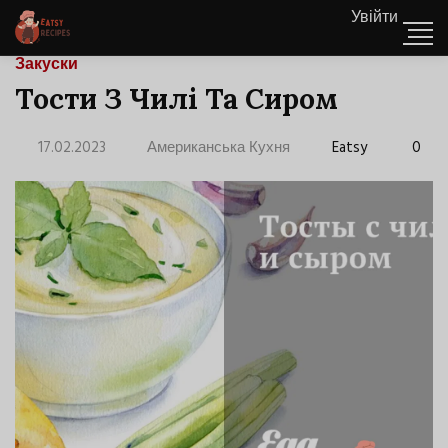
Увійти
Закуски
Тости З Чилі Та Сиром
17.02.2023
Американська Кухня
Eatsy
0