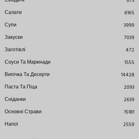
Сендвічі
673
Салати
6165
Супи
3999
Закуски
7039
Заготівлі
472
Соуси Та Маринади
1555
Випічка Та Десерти
14428
Паста Та Піца
2093
Сніданки
2639
Основні Страви
15181
Напої
2559