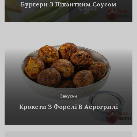
Бургери З Пікантним Соусом
Закуски
Крокети З Форелі В Аерогрилі