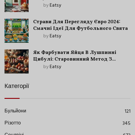
by
Eatsy
Страви Для Перегляду Євро 2024:
Смачні Ідеї Для Футбольного Свята
by
Eatsy
Як Фарбувати Яйця В Лушпинні
Цибулі: Старовинний Метод З
Сучасними Нюансами
by
Eatsy
Категорії
Бульйони
121
Різотто
345