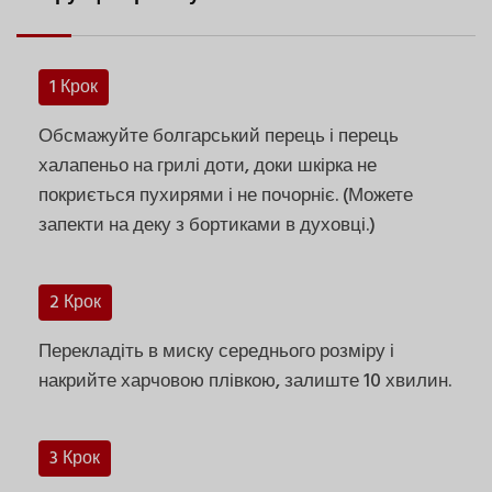
1 Крок
Обсмажуйте болгарський перець і перець
халапеньо на грилі доти, доки шкірка не
покриється пухирями і не почорніє. (Можете
запекти на деку з бортиками в духовці.)
2 Крок
Перекладіть в миску середнього розміру і
накрийте харчовою плівкою, залиште 10 хвилин.
3 Крок