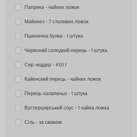
Паприка
- чайних ложок
Майонез
- 7 столових ложок
Пшенична булка
- 1 штука
Червоний солодкий перець
- 1 штука
Сир чеддер
- 450 г
Кайенский перець
- чайних ложок
Перець халапеньо
- 1 штука
Вустерширський соус
- 1 чайна ложка
Сіль
- за смаком