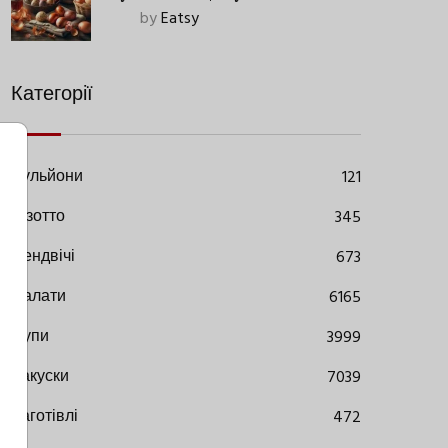
Старовинний Метод З
by
Eatsy
Сучасними Нюансами
Категорії
Бульйони
121
Різотто
345
Сендвічі
673
Салати
6165
Супи
3999
Закуски
7039
Заготівлі
472