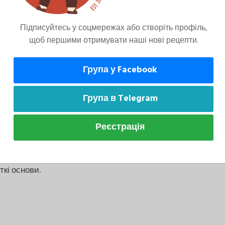
Підписуйтесь у соцмережах або створіть профіль,
щоб першими отримувати наші нові рецепти.
омийте спаржу в прохолодній воді.
Група у Facebook
Група в Telegram
Реєстрація
ткі основи.