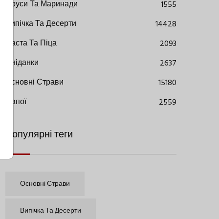
Соуси Та Маринади
1555
Випічка Та Десерти
14428
Паста Та Піца
2093
Сніданки
2637
Основні Страви
15180
Напої
2559
Популярні теги
Основні Страви
Випічка Та Десерти