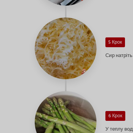
5 Крок
Сир натріть 
6 Крок
У теплу вод