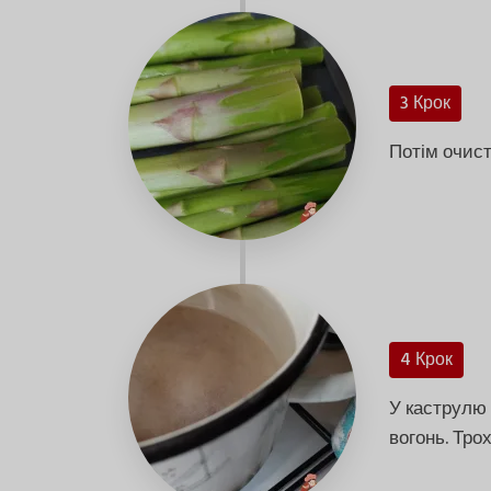
3 Крок
Потім очист
4 Крок
У каструлю 
вогонь. Трох