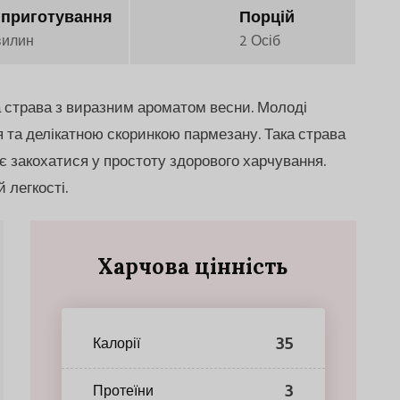
 приготування
Порцій
вилин
2 Осіб
а страва з виразним ароматом весни. Молоді
 та делікатною скоринкою пармезану. Така страва
є закохатися у простоту здорового харчування.
 легкості.
Харчова цінність
35
Калорії
3
Протеїни