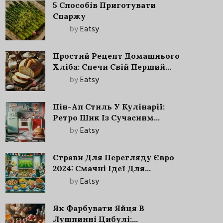
5 Способів Приготувати
Спаржу
by
Eatsy
Простий Рецепт Домашнього
Хліба: Спечи Свій Перший
Запашний Хліб!
by
Eatsy
Пін-Ап Стиль У Кулінарії:
Ретро Шик Із Сучасним
Акцентом
by
Eatsy
Страви Для Перегляду Євро
2024: Смачні Ідеї Для
Футбольного Свята
by
Eatsy
Як Фарбувати Яйця В
Лушпинні Цибулі: