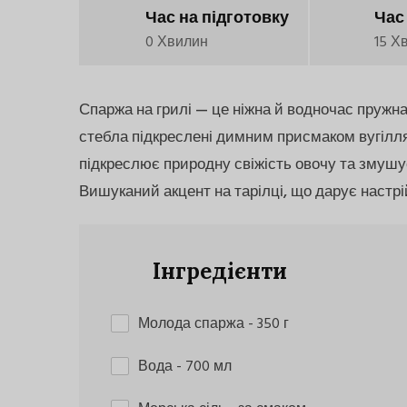
Час на підготовку
Час
0 Хвилин
15 Х
Спаржа на грилі — це ніжна й водночас пружн
стебла підкреслені димним присмаком вугілля
підкреслює природну свіжість овочу та змушу
Вишуканий акцент на тарілці, що дарує настрій
Інгредієнти
Молода спаржа
- 350 г
Вода
- 700 мл