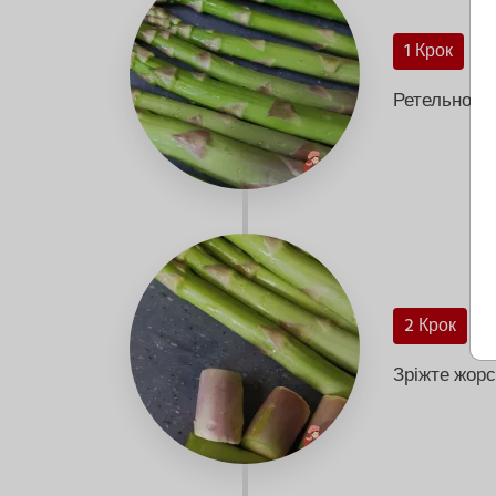
1 Крок
Ретельно пр
2 Крок
Зріжте жорс