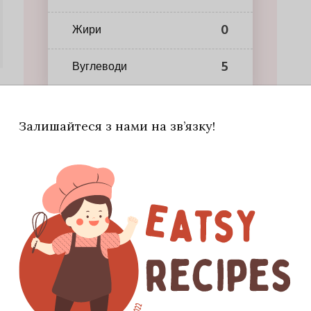
0
Жири
5
Вуглеводи
Залишайтеся з нами на зв’язку!
е зберігає текстуру після грилювання. Сир
 сиром для м’якішого смаку. Готову спаржу
омату.