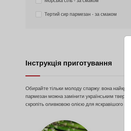
Морська сіль
- за смаком
Тертий сир пармезан
- за смаком
Інструкція приготування
Обирайте тільки молоду спаржу: вона найкращ
пармезан можна замінити українським твердим
скропіть оливковою олією для яскравішого ар