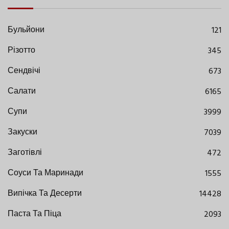
Бульйони
121
Різотто
345
Сендвічі
673
Салати
6165
Супи
3999
Закуски
7039
Заготівлі
472
Соуси Та Маринади
1555
Випічка Та Десерти
14428
Паста Та Піца
2093