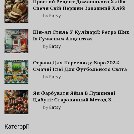
Простий Рецепт Домашнього Хліба:
Спечи Свій Перший Запашний Хліб!
by
Eatsy
Пін-Ап Стиль У Кулінарії: Ретро Шик
Із Сучасним Акцентом
by
Eatsy
Страви Для Перегляду Євро 2024:
Смачні Ідеї Для Футбольного Свята
by
Eatsy
Як Фарбувати Яйця В Лушпинні
Цибулі: Старовинний Метод З
Сучасними Нюансами
by
Eatsy
Категорії