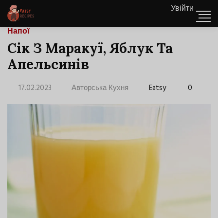
Увійти
Напої
Сік З Маракуї, Яблук Та
Апельсинів
17.02.2023
Авторська Кухня
Eatsy
0