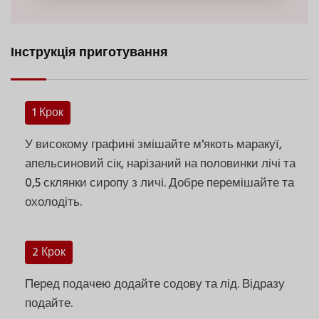
Інструкція приготування
1 Крок
У високому графині змішайте м'якоть маракуї,
апельсиновий сік, нарізаний на половинки лічі та
0,5 склянки сиропу з личі. Добре перемішайте та
охолодіть.
2 Крок
Перед подачею додайте содову та лід. Відразу
подайте.