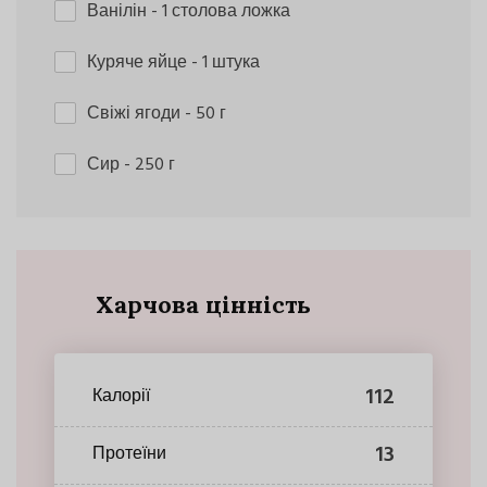
Ванілін
- 1 столова ложка
Куряче яйце
- 1 штука
Свіжі ягоди
- 50 г
Сир
- 250 г
Харчова цінність
112
Калорії
13
Протеїни