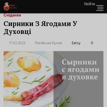
Увійти
Сніданки
Сирники З Ягодами У
Духовці
17.02.2023
Російська Кухня
Eatsy
0