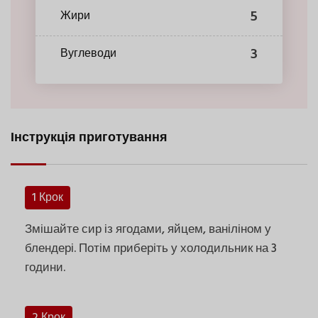
5
Жири
3
Вуглеводи
Інструкція приготування
1 Крок
Змішайте сир із ягодами, яйцем, ваніліном у
блендері. Потім приберіть у холодильник на 3
години.
2 Крок