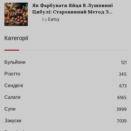
Як Фарбувати Яйця В Лушпинні
Цибулі: Старовинний Метод З
Сучасними Нюансами
by
Eatsy
Категорії
Бульйони
121
Різотто
345
Сендвічі
673
Салати
6165
Супи
3999
Закуски
7039