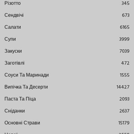
Різотто
345
Сендвічі
673
Салати
6165
Супи
3999
Закуски
7039
Заготівлі
472
Соуси Та Маринади
1555
Випічка Та Десерти
14427
Паста Та Піца
2093
Сніданки
2637
Основні Страви
15179