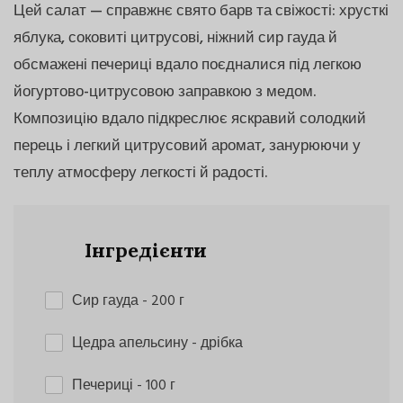
Цей салат — справжнє свято барв та свіжості: хрусткі
яблука, соковиті цитрусові, ніжний сир гауда й
обсмажені печериці вдало поєдналися під легкою
йогуртово-цитрусовою заправкою з медом.
Композицію вдало підкреслює яскравий солодкий
перець і легкий цитрусовий аромат, занурюючи у
теплу атмосферу легкості й радості.
Інгредієнти
Сир гауда
- 200 г
Цедра апельсину
- дрібка
Печериці
- 100 г