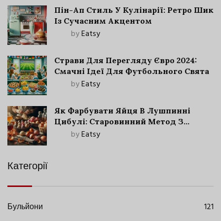
Пін-Ап Стиль У Кулінарії: Ретро Шик
Із Сучасним Акцентом
by
Eatsy
Страви Для Перегляду Євро 2024:
Смачні Ідеї Для Футбольного Свята
by
Eatsy
Як Фарбувати Яйця В Лушпинні
Цибулі: Старовинний Метод З
Сучасними Нюансами
by
Eatsy
Категорії
Бульйони
121