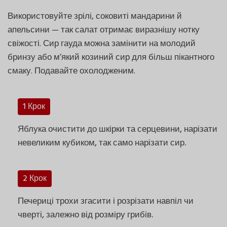
Використовуйте зрілі, соковиті мандарини й
апельсини — так салат отримає виразнішу нотку
свіжості. Сир гауда можна замінити на молодий
бринзу або м’який козиний сир для більш пікантного
смаку. Подавайте охолодженим.
1 Крок
Яблука очистити до шкірки та серцевини, нарізати
невеликим кубиком, так само нарізати сир.
2 Крок
Печериці трохи згасити і розрізати навпіл чи
чверті, залежно від розміру грибів.