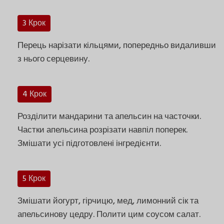
3 Крок
Перець нарізати кільцями, попередньо видаливши
з нього серцевину.
4 Крок
Розділити мандарини та апельсин на часточки.
Частки апельсина розрізати навпіл поперек.
Змішати усі підготовлені інгредієнти.
5 Крок
Змішати йогурт, гірчицю, мед, лимонний сік та
апельсинову цедру. Полити цим соусом салат.