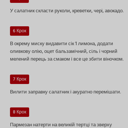
У салатник скласти руколи, креветки, чері, авокадо.
6 Крок
В окрему миску видавити сік 1 лимона, додати
оливкову олію, оцет бальзамічний, сіль і чорний
мелений перець за смаком і все це збити віночком.
7 Крок
Вилити заправку салатник і акуратно перемішати.
8 Крок
Пармезан натерти на великій тертці та зверху