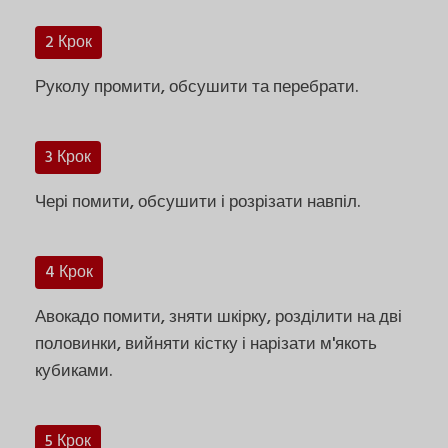
2 Крок
Руколу промити, обсушити та перебрати.
3 Крок
Чері помити, обсушити і розрізати навпіл.
4 Крок
Авокадо помити, зняти шкірку, розділити на дві
половинки, вийняти кістку і нарізати м'якоть
кубиками.
5 Крок