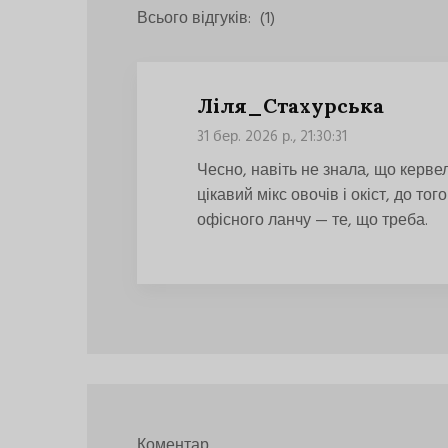
Всього відгуків:
(1)
Ліля_Стахурська
31 бер. 2026 р., 21:30:31
Чесно, навіть не знала, що керве
цікавий мікс овочів і окіст, до то
офісного ланчу — те, що треба.
Коментар