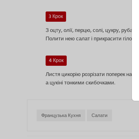
3 Крок
З оцту, олії, перцю, солі, цукру, руба
Полити нею салат і прикрасити гілочк
4 Крок
Листя цикорію розрізати поперек навп
а цукіні тонкими скибочками.
Французька Кухня
Салати