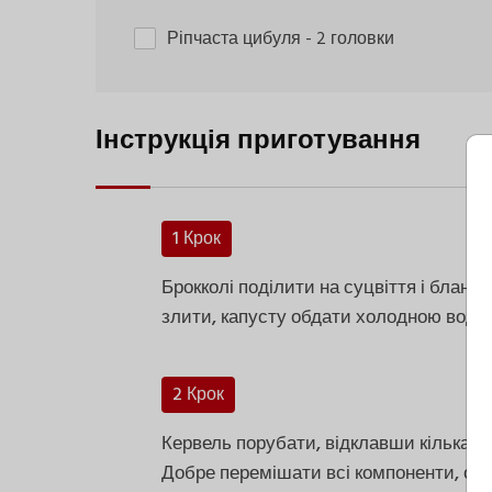
Ріпчаста цибуля
- 2 головки
Інструкція приготування
1 Крок
Брокколі поділити на суцвіття і бланшу
злити, капусту обдати холодною водо
2 Крок
Кервель порубати, відклавши кілька гі
Добре перемішати всі компоненти, окр