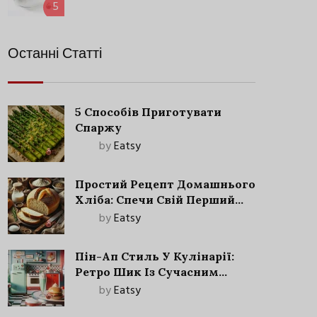
5
Останні Статті
5 Способів Приготувати
Спаржу
by
Eatsy
Простий Рецепт Домашнього
Хліба: Спечи Свій Перший
Запашний Хліб!
by
Eatsy
Пін-Ап Стиль У Кулінарії:
Ретро Шик Із Сучасним
Акцентом
by
Eatsy