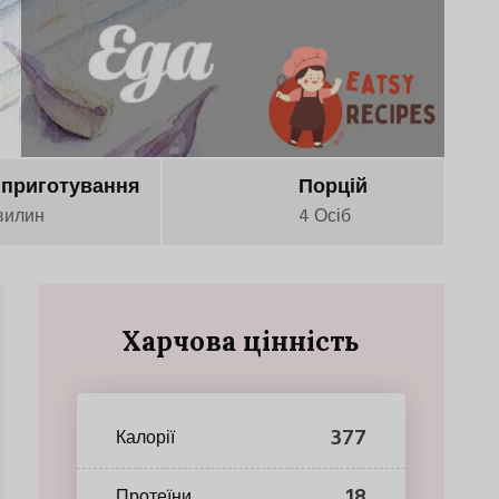
 приготування
Порцій
вилин
4 Осіб
Харчова цінність
377
Калорії
18
Протеїни