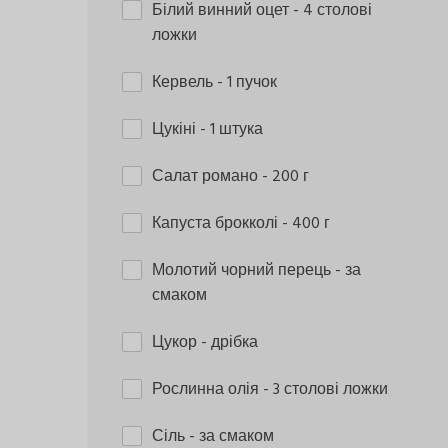
Білий винний оцет
- 4 столові
ложки
Кервель
- 1 пучок
Цукіні
- 1 штука
Салат романо
- 200 г
Капуста брокколі
- 400 г
Молотий чорний перець
- за
смаком
Цукор
- дрібка
Рослинна олія
- 3 столові ложки
Сіль
- за смаком