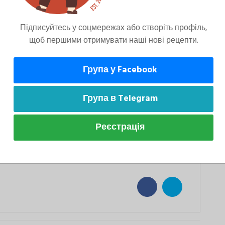
Підписуйтесь у соцмережах або створіть профіль,
щоб першими отримувати наші нові рецепти.
ного кервеля та води приготувати заправку.
ами кервелю.
Група у Facebook
Група в Telegram
іл. Салат нарізати невеликими шматочками,
Реєстрація