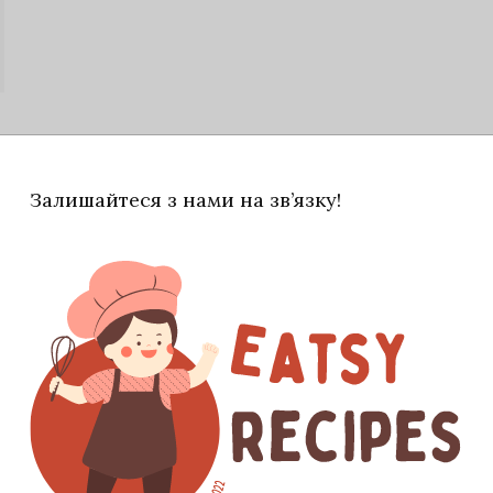
Залишайтеся з нами на зв’язку!
вати у підсоленій воді 5 хвилин. Відвар
ю.
лочок. Цибулю та окіст нарізати кубиками.
ім кервеля.