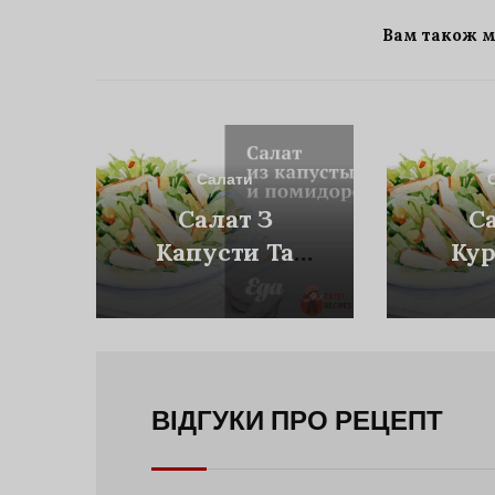
Вам також 
Салати
Салат З
С
Капусти Та
Кур
Помідорів
Гір
Зап
ВІДГУКИ ПРО РЕЦЕПТ