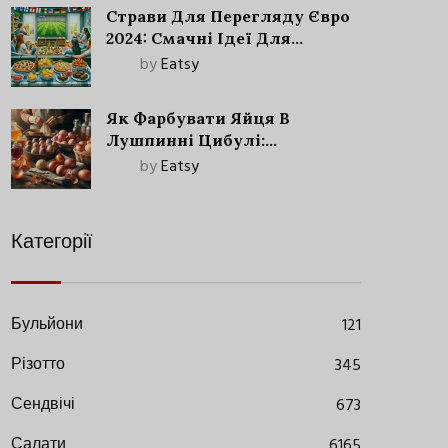
Страви Для Перегляду Євро
2024: Смачні Ідеї Для
Футбольного Свята
by
Eatsy
Як Фарбувати Яйця В
Лушпинні Цибулі:
Старовинний Метод З
by
Eatsy
Сучасними Нюансами
Категорії
Бульйони
121
Різотто
345
Сендвічі
673
Салати
6165