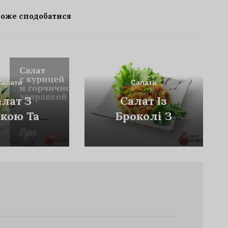
може сподобатися
Салати
Салати
алат З
Салат Із
кою Та
Броколі З
чичною
Беконом Та
равкою
Солодким
Перцем.