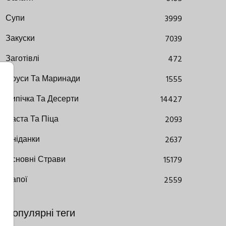
Супи
3999
Закуски
7039
Заготівлі
472
Соуси Та Маринади
1555
Випічка Та Десерти
14427
Паста Та Піца
2093
Сніданки
2637
Основні Страви
15179
Напої
2559
Популярні теги