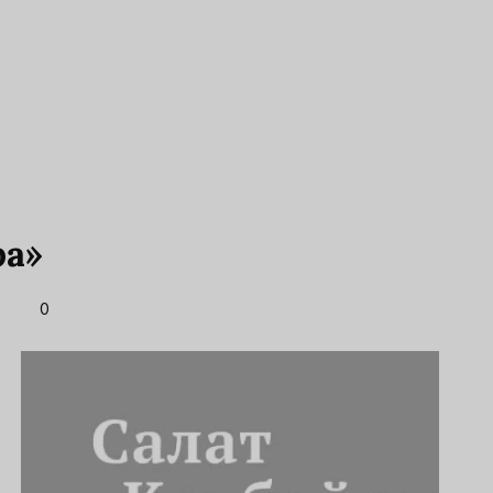
ра»
0