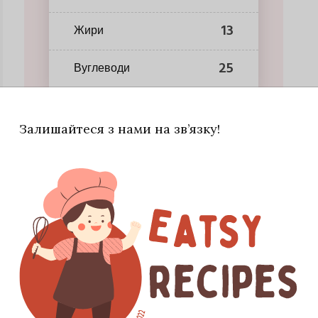
13
Жири
25
Вуглеводи
Залишайтеся з нами на зв’язку!