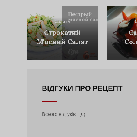
Салати
Строкатий
Са
М'ясний Салат
Со
Пе
Бази
Моц
ВІДГУКИ ПРО РЕЦЕПТ
Всього відгуків:
(0)