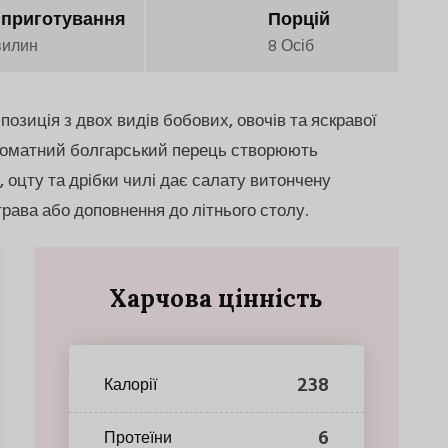
 приготування
Порцій
вилин
8 Осіб
позиція з двох видів бобових, овочів та яскравої
 ароматний болгарський перець створюють
ї, оцту та дрібки чилі дає салату витончену
трава або доповнення до літнього столу.
Харчова цінність
238
Калорії
6
Протеїни