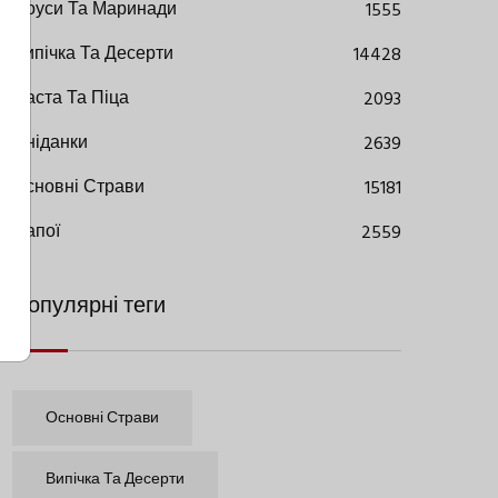
Соуси Та Маринади
1555
Випічка Та Десерти
14428
Паста Та Піца
2093
Сніданки
2639
Основні Страви
15181
Напої
2559
Популярні теги
Основні Страви
Випічка Та Десерти