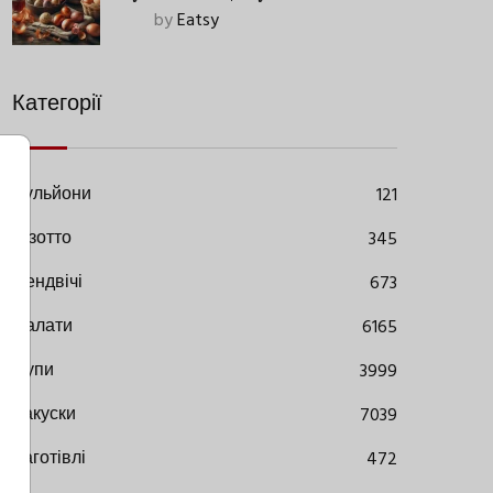
Старовинний Метод З
by
Eatsy
Сучасними Нюансами
Категорії
Бульйони
121
Різотто
345
Сендвічі
673
Салати
6165
Супи
3999
Закуски
7039
Заготівлі
472