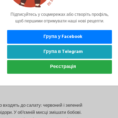
Підписуйтесь у соцмережах або створіть профіль,
щоб першими отримувати наші нові рецепти.
Група у Facebook
Група в Telegram
те овочі дуже дрібно, а готовому салату
Реєстрація
 не менше години. Кінзу за бажання можна
що входять до салату: червоний і зелений
дори. У об'ємній мисці змішати бобові.