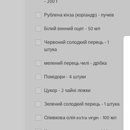
- 200 г
Рублена кінза (коріандр)
- пучків
Білий винний оцет
- 50 мл
Червоний солодкий перець
- 1
штука
мелений перець чилі
- дрібка
Помідори
- 4 штуки
Цукор
- 2 чайні ложки
Зелений солодкий перець
- 1 штука
Оливкова олія extra virgin
- 100 мл