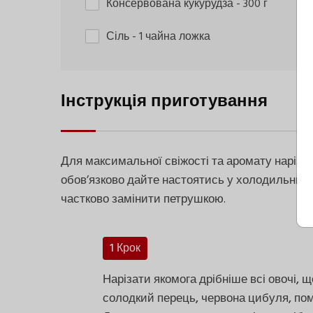
Консервована кукурудза
- 300 г
Сіль
- 1 чайна ложка
Інструкція приготування
Для максимальної свіжості та аромату нарізай
обов’язково дайте настоятись у холодильнику
частково замінити петрушкою.
1 Крок
Нарізати якомога дрібніше всі овочі, 
солодкий перець, червона цибуля, помі