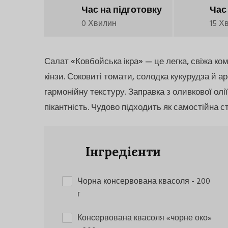
Час на підготовку
Час
0 Хвилин
15 Х
Салат «Ковбойська ікра» — це легка, свіжа ком
кінзи. Соковиті томати, солодка кукурудза й
гармонійну текстуру. Заправка з оливкової олі
пікантність. Чудово підходить як самостійна с
Інгредієнти
Чорна консервована квасоля
- 200
г
Консервована квасоля «чорне око»