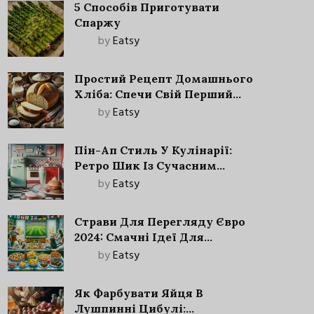
5 Способів Приготувати
Спаржу
by
Eatsy
Простий Рецепт Домашнього
Хліба: Спечи Свій Перший
Запашний Хліб!
by
Eatsy
Пін-Ап Стиль У Кулінарії:
Ретро Шик Із Сучасним
Акцентом
by
Eatsy
Страви Для Перегляду Євро
2024: Смачні Ідеї Для
Футбольного Свята
by
Eatsy
Як Фарбувати Яйця В
Лушпинні Цибулі: