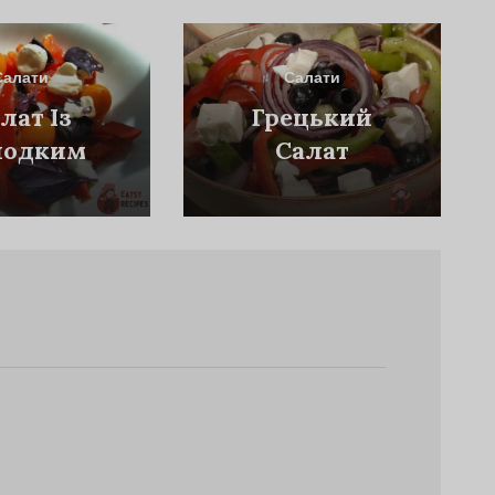
Салати
Салати
лат Із
Грецький
лодким
Салат
рцем,
ліком Та
арелою