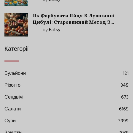
Як Фарбувати Яйця В Лушпинні
Цибулі: Старовинний Метод З
Сучасними Нюансами
by
Eatsy
Категорії
Бульйони
121
Різотто
345
Сендвічі
673
Салати
6165
Супи
3999
Закуски
7039