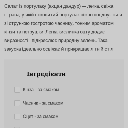
Салат із портулаку (ахцан дандур) — легка, свіжа
страва, у якій соковитий портулак ніжно поєднується
зі стрункою гостротою часнику, тонким ароматом
кінзи та петрушки. Легка кислинка оцту додає
виразності і підкреслює природну зелень. Така
закуска ідеально освіжає й прикрашає літній стіл.
Інгредієнти
Кінза
- за смаком
Часник
- за смаком
Оцет
- за смаком