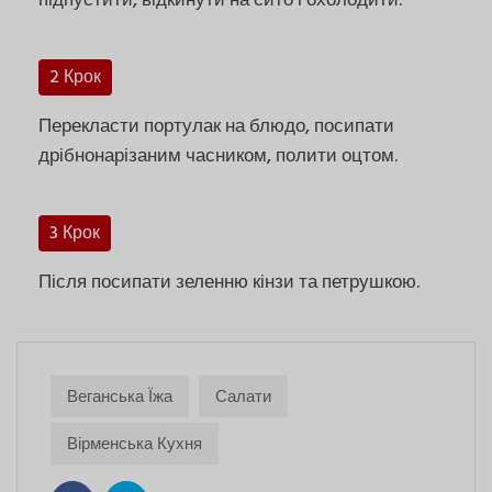
підпустити, відкинути на сито і охолодити.
2 Крок
Перекласти портулак на блюдо, посипати
дрібнонарізаним часником, полити оцтом.
3 Крок
Після посипати зеленню кінзи та петрушкою.
Веганська Їжа
Салати
Вірменська Кухня