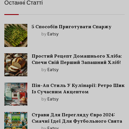
Останні Статті
5 Способів Приготувати Спаржу
by
Eatsy
Простий Рецепт Домашнього Хліба:
Спечи Свій Перший Запашний Хліб!
by
Eatsy
Пін-Ап Стиль У Кулінарії: Ретро Шик
Із Сучасним Акцентом
by
Eatsy
Страви Для Перегляду Євро 2024:
Смачні Ідеї Для Футбольного Свята
by
Eatsy