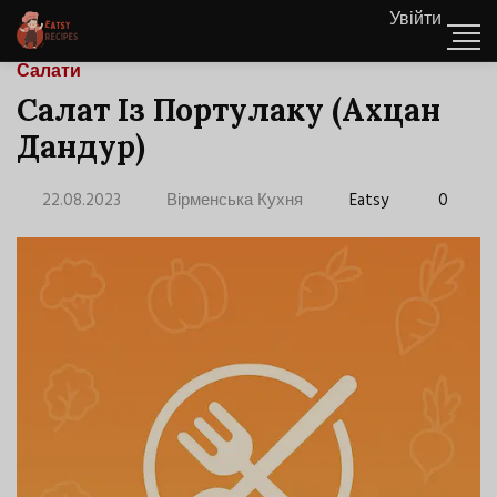
Увійти
Салати
Салат Із Портулаку (Ахцан
Дандур)
22.08.2023
Вірменська Кухня
Eatsy
0