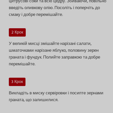
цитрусові соки та всю цедру. Збиваючи, повільно
введіть оливкову олію. Посоліть і поперчіть до
смаку і добре перемішайте.
2 Крок
У великій мисці змішайте нарізані салати,
шматочками нарізане яблуко, половину зерен
граната і фундук. Полийте заправкою та добре
перемішайте.
3 Крок
Викладіть в миску сервіровки і посипте зернами
граната, що залишилися.