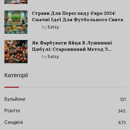
Страви Для Перегляду Євро 2024:
Смачні Ідеї Для Футбольного Свята
by
Eatsy
Як Фарбувати Яйця В Лушпинні
Цибулі: Старовинний Метод З
Сучасними Нюансами
by
Eatsy
Категорії
Бульйони
121
Різотто
345
Сендвічі
673