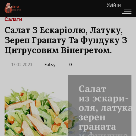
Увійти
Салати
Салат З Ескаріолю, Латуку,
Зерен Гранату Та Фундуку З
Цитрусовим Вінегретом.
17.02.2023
Eatsy
0