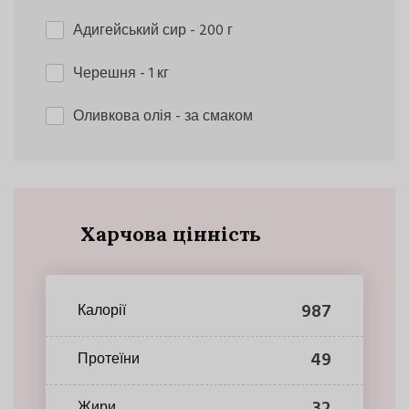
Адигейський сир
- 200 г
Черешня
- 1 кг
Оливкова олія
- за смаком
Харчова цінність
987
Калорії
49
Протеїни
32
Жири