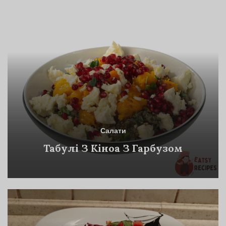
Салати
Табулі З Кіноа З Гарбузом