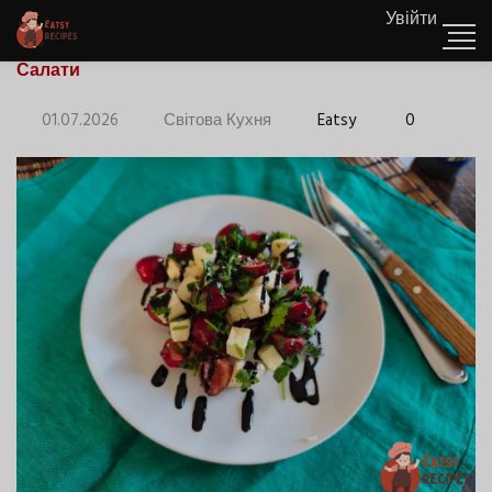
Увійти
Салати
01.07.2026
Світова Кухня
Eatsy
0