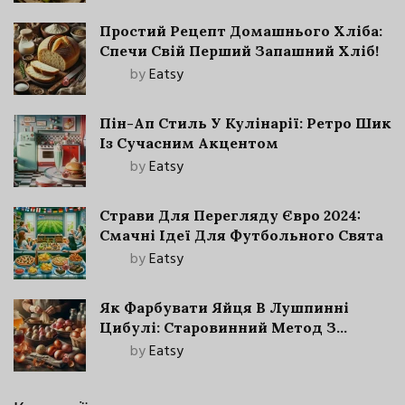
Простий Рецепт Домашнього Хліба:
Спечи Свій Перший Запашний Хліб!
by
Eatsy
Пін-Ап Стиль У Кулінарії: Ретро Шик
Із Сучасним Акцентом
by
Eatsy
Страви Для Перегляду Євро 2024:
Смачні Ідеї Для Футбольного Свята
by
Eatsy
Як Фарбувати Яйця В Лушпинні
Цибулі: Старовинний Метод З
Сучасними Нюансами
by
Eatsy