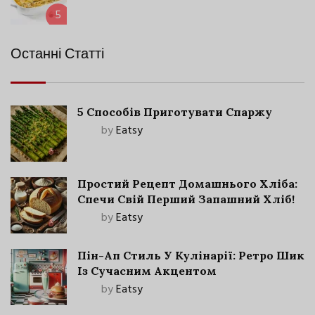
5
Останні Статті
5 Способів Приготувати Спаржу
by
Eatsy
Простий Рецепт Домашнього Хліба:
Спечи Свій Перший Запашний Хліб!
by
Eatsy
Пін-Ап Стиль У Кулінарії: Ретро Шик
Із Сучасним Акцентом
by
Eatsy