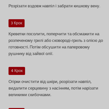
Розрізати вздовж навпіл і забрати кишкову вену.
3 Крок
Креветки посолити, поперчити та обсмажити на
розпеченому грилі або сковороді-гриль з олією до
готовності. Потім обсушити на паперовому
рушнику від зайвої олії.
4 Крок
Огірки очистити від шкіри, розрізати навпіл,
видалити серцевину з насінням, потім нарізати
великими скибочками.