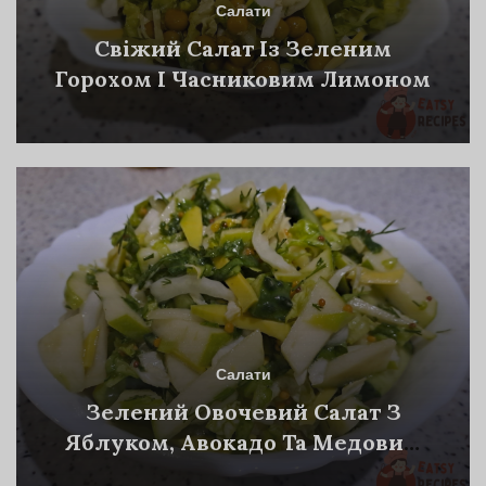
Салати
Свіжий Салат Із Зеленим
Горохом І Часниковим Лимоном
Салати
Зелений Овочевий Салат З
Яблуком, Авокадо Та Медовим
Сашем