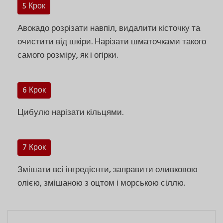
5 Крок
Авокадо розрізати навпіл, видалити кісточку та
очистити від шкіри. Нарізати шматочками такого
самого розміру, як і огірки.
6 Крок
Цибулю нарізати кільцями.
7 Крок
Змішати всі інгредієнти, заправити оливковою
олією, змішаною з оцтом і морською сіллю.