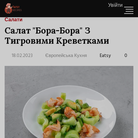
Увійти
Салати
Салат "Бора-Бора" З
Тигровими Креветками
18.02.2023
Європейська Кухня
Eatsy
0