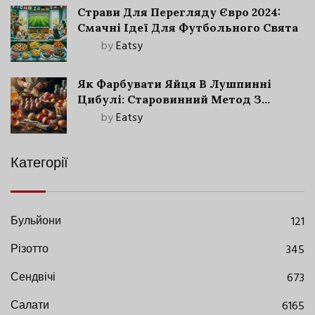
Страви Для Перегляду Євро 2024:
Смачні Ідеї Для Футбольного Свята
by
Eatsy
Як Фарбувати Яйця В Лушпинні
Цибулі: Старовинний Метод З
Сучасними Нюансами
by
Eatsy
Категорії
Бульйони
121
Різотто
345
Сендвічі
673
Салати
6165