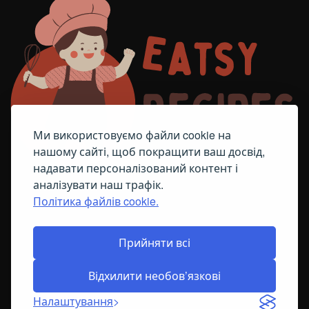
Ми використовуємо файли cookie на
нашому сайті, щоб покращити ваш досвід,
надавати персоналізований контент і
аналізувати наш трафік.
Політика файлів cookie.
FACEBOOK
TELEGRAM
ПОЛІТИКА ЩОДО ФАЙЛІВ COOKIE
Прийняти всі
Відхилити необов’язкові
© All Right Reserved
2026
Налаштування