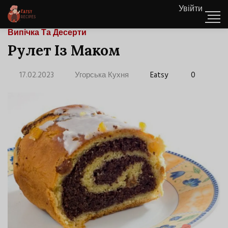
Увійти
Випічка Та Десерти
Рулет Із Маком
17.02.2023
Угорська Кухня
Eatsy
0