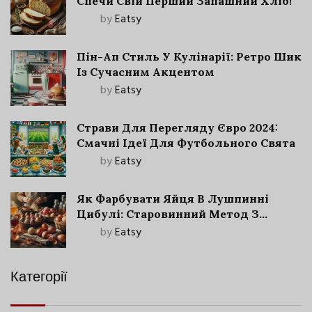
Спечи Свій Перший Запашний Хліб!
by
Eatsy
Пін-Ап Стиль У Кулінарії: Ретро Шик
Із Сучасним Акцентом
by
Eatsy
Страви Для Перегляду Євро 2024:
Смачні Ідеї Для Футбольного Свята
by
Eatsy
Як Фарбувати Яйця В Лушпинні
Цибулі: Старовинний Метод З
Сучасними Нюансами
by
Eatsy
Категорії