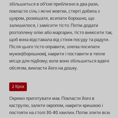
збільшиться в об'ємі приблизно в два рази,
покласти сіль і яєчні жовтки, стерті добела з
цукром, розмішати, всипати борошно, що
залишилося, і замісити тісто. Потім додати
розтоплену олію або маргарин, тісто вимісити так,
щоб вона відставала від стінок посуду та радуги.
Після цього тісто оправити, злегка посипати
мукою|борошном|, накрити і поставити в тепле
місце для підйому; коли воно збільшиться вдвічі
обсягом, викласти його на дошку.
2 Крок
Окремо приготувати мак. Покласти його в
каструлю, залити окропом, накрити кришкою і
постояти на столі 30-40 хвилин. Потім злити всю