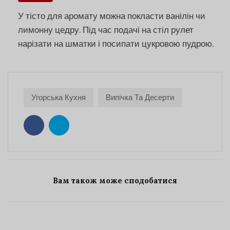
У тісто для аромату можна покласти ванілін чи
лимонну цедру. Під час подачі на стіл рулет
нарізати на шматки і посипати цукровою пудрою.
Угорська Кухня
Випічка Та Десерти
Вам також може сподобатися