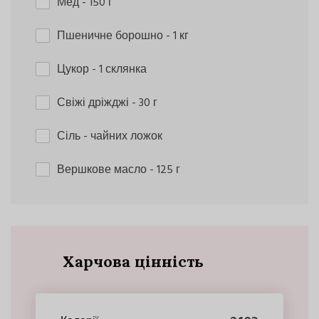
Мед
- 150 г
Пшеничне борошно
- 1 кг
Цукор
- 1 склянка
Свіжі дріжджі
- 30 г
Сіль
- чайних ложок
Вершкове масло
- 125 г
Харчова цінність