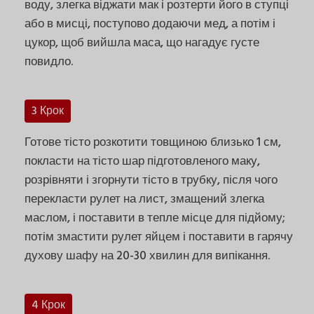
воду, злегка віджати мак і розтерти його в ступці
або в мисці, поступово додаючи мед, а потім і
цукор, щоб вийшла маса, що нагадує густе
повидло.
3 Крок
Готове тісто розкотити товщиною близько 1 см,
покласти на тісто шар підготовленого маку,
розрівняти і згорнути тісто в трубку, після чого
перекласти рулет на лист, змащений злегка
маслом, і поставити в тепле місце для підйому;
потім змастити рулет яйцем і поставити в гарячу
духову шафу на 20-30 хвилин для випікання.
4 Крок