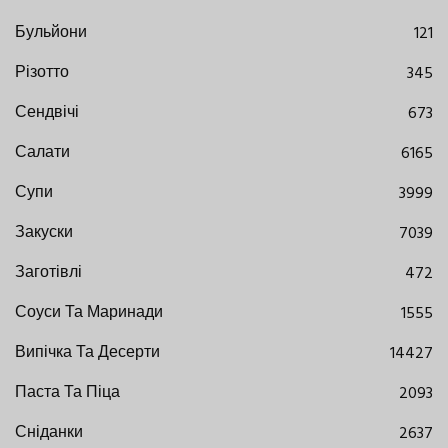
Бульйони
121
Різотто
345
Сендвічі
673
Салати
6165
Супи
3999
Закуски
7039
Заготівлі
472
Соуси Та Маринади
1555
Випічка Та Десерти
14427
Паста Та Піца
2093
Сніданки
2637