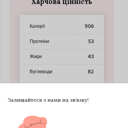
Харчова цінність
906
Калорії
53
Протеїни
43
Жири
82
Вуглеводи
Залишайтеся з нами на зв’язку!