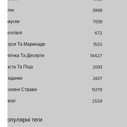
Супи
3999
Закуски
7039
Заготівлі
472
Соуси Та Маринади
1555
Випічка Та Десерти
14427
Паста Та Піца
2093
Сніданки
2637
Основні Страви
15179
Напої
2559
Популярні теги