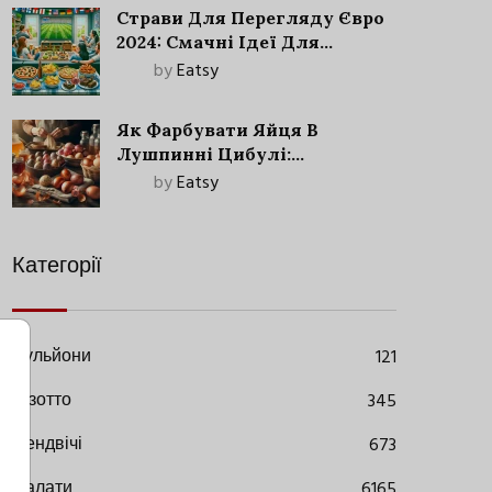
Страви Для Перегляду Євро
2024: Смачні Ідеї Для
Футбольного Свята
by
Eatsy
Як Фарбувати Яйця В
Лушпинні Цибулі:
Старовинний Метод З
by
Eatsy
Сучасними Нюансами
Категорії
Бульйони
121
Різотто
345
Сендвічі
673
Салати
6165