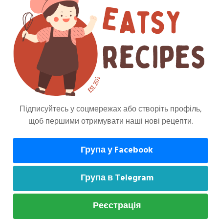
Підписуйтесь у соцмережах або створіть профіль,
щоб першими отримувати наші нові рецепти.
може сподобатися
Група у Facebook
Група в Telegram
вні Страви
Основні Страви
тлети З
Запечена
Реєстрація
инкою В
Картопля З