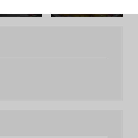
ховці
Куркою Та
Часником По-
Селянськи