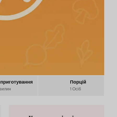
 приготування
Порцій
вилин
1 Осіб