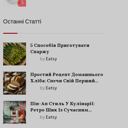
5
Останні Статті
5 Способів Приготувати
Спаржу
by
Eatsy
Простий Рецепт Домашнього
Хліба: Спечи Свій Перший
Запашний Хліб!
by
Eatsy
Пін-Ап Стиль У Кулінарії:
Ретро Шик Із Сучасним
Акцентом
by
Eatsy