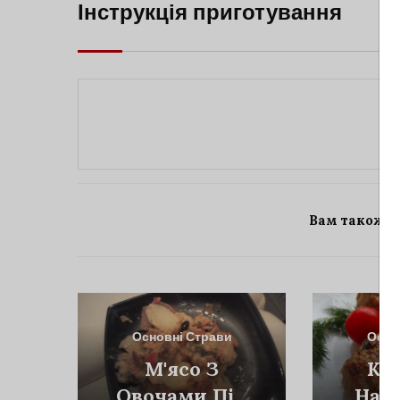
Інструкція приготування
Вам також 
Основні Страви
Осно
М'ясо З
Ко
Овочами Під
Нач