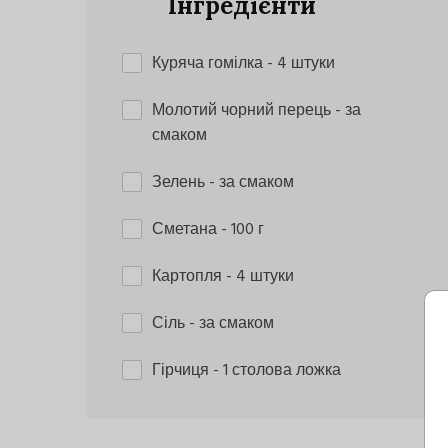
Інгредієнти
Куряча гомілка
- 4 штуки
Молотий чорний перець
- за
смаком
Зелень
- за смаком
Сметана
- 100 г
Картопля
- 4 штуки
Сіль
- за смаком
Гірчиця
- 1 столова ложка