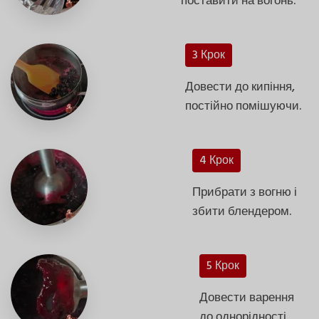
поставити на вогонь.
3 Крок
Довести до кипіння,
постійно помішуючи.
4 Крок
Прибрати з вогню і
збити блендером.
5 Крок
Довести варення
до однорідності.