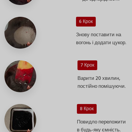
6 Крок
Знову поставити на
вогонь і додати цукор.
7 Крок
Варити 20 хвилин,
постійно помішуючи.
8 Крок
Повидло переложити
в будь-яку ємність.