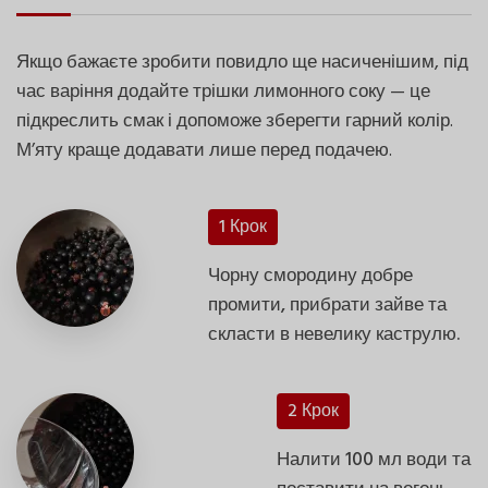
Якщо бажаєте зробити повидло ще насиченішим, під
час варіння додайте трішки лимонного соку — це
підкреслить смак і допоможе зберегти гарний колір.
М’яту краще додавати лише перед подачею.
1 Крок
Чорну смородину добре
промити, прибрати зайве та
скласти в невелику каструлю.
2 Крок
Налити 100 мл води та