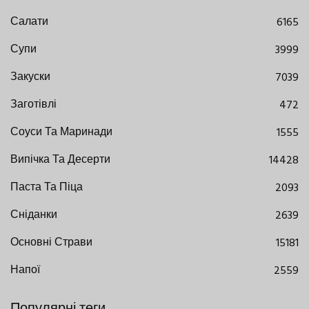
Салати
6165
Супи
3999
Закуски
7039
Заготівлі
472
Соуси Та Маринади
1555
Випічка Та Десерти
14428
Паста Та Піца
2093
Сніданки
2639
Основні Страви
15181
Напої
2559
Популярні теги