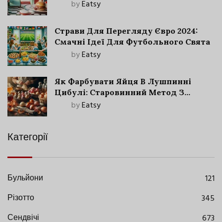
by
Eatsy
Страви Для Перегляду Євро 2024:
Смачні Ідеї Для Футбольного Свята
by
Eatsy
Як Фарбувати Яйця В Лушпинні
Цибулі: Старовинний Метод З
Сучасними Нюансами
by
Eatsy
Категорії
Бульйони
121
Різотто
345
Сендвічі
673