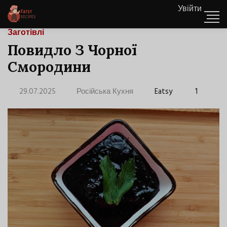
Увійти
Заготівлі
Повидло З Чорної
Смородини
29.07.2025
Російська Кухня
Eatsy
1