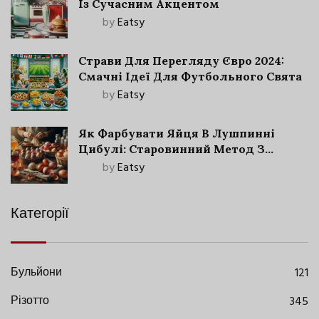
Із Сучасним Акцентом
by
Eatsy
Страви Для Перегляду Євро 2024:
Смачні Ідеї Для Футбольного Свята
by
Eatsy
Як Фарбувати Яйця В Лушпинні
Цибулі: Старовинний Метод З
Сучасними Нюансами
by
Eatsy
Категорії
Бульйони
121
Різотто
345