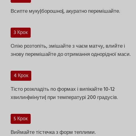
Всипте муку|борошно|, акуратно перемішайте.
3 Крок
Олію розтопіть, змішайте з чаєм матчу, влийте і
знову перемішайте до отримання однорідної маси.
4 Крок
Тісто розкладіть по формах і випікайте 10-12
хвилин|мінути| при температурі 200 градусів.
5 Крок
Виймайте тістечка з форм теплими.