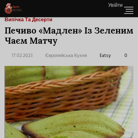
Увійти
Випічка Та Десерти
Печиво «Мадлен» Із Зеленим
Чаєм Матчу
17.02.2023
Європейська Кухня
Eatsy
0