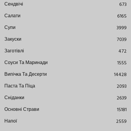
Сендвічі
673
Салати
6165
Супи
3999
Закуски
7039
Заготівлі
472
Соуси Та Маринади
1555
Випічка Та Десерти
14428
Паста Та Піца
2093
Сніданки
2639
Основні Страви
15181
Напої
2559