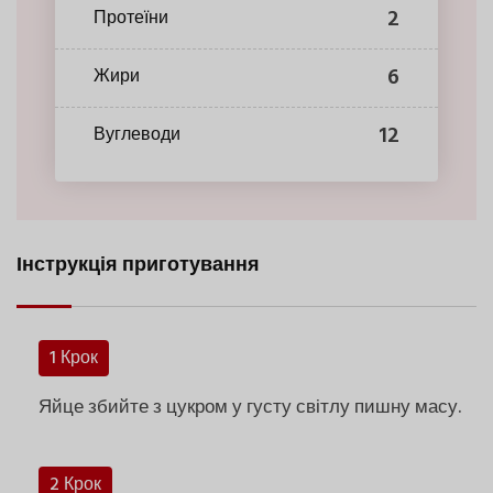
2
Протеїни
6
Жири
12
Вуглеводи
Інструкція приготування
1 Крок
Яйце збийте з цукром у густу світлу пишну масу.
2 Крок