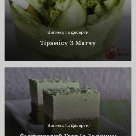
Випічка Та Десерти
Тірамісу З Матчу
Випічка Та Десерти
Фісташковий Торт Із Зеленим