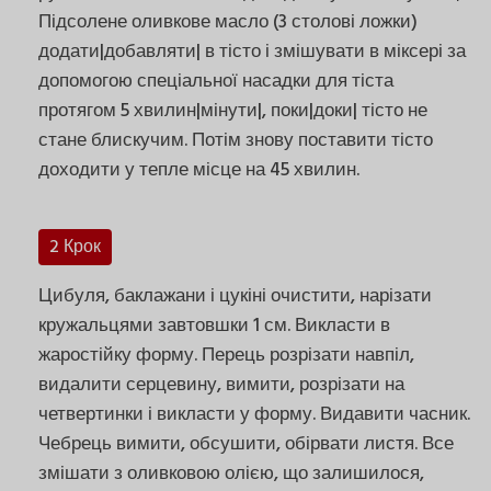
Підсолене оливкове масло (3 столові ложки)
додати|добавляти| в тісто і змішувати в міксері за
допомогою спеціальної насадки для тіста
протягом 5 хвилин|мінути|, поки|доки| тісто не
стане блискучим. Потім знову поставити тісто
доходити у тепле місце на 45 хвилин.
2 Крок
Цибуля, баклажани і цукіні очистити, нарізати
кружальцями завтовшки 1 см. Викласти в
жаростійку форму. Перець розрізати навпіл,
видалити серцевину, вимити, розрізати на
четвертинки і викласти у форму. Видавити часник.
Чебрець вимити, обсушити, обірвати листя. Все
змішати з оливковою олією, що залишилося,