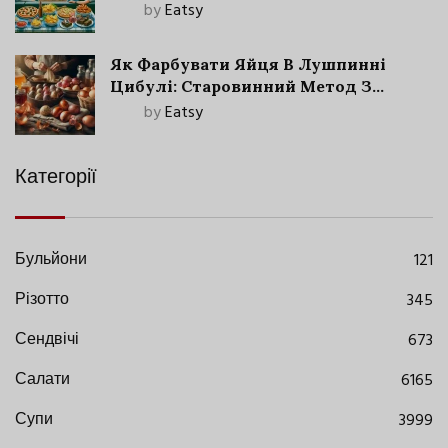
by
Eatsy
Як Фарбувати Яйця В Лушпинні
Цибулі: Старовинний Метод З
Сучасними Нюансами
by
Eatsy
Категорії
Бульйони
121
Різотто
345
Сендвічі
673
Салати
6165
Супи
3999