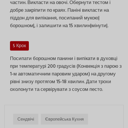
частин. Викласти на овочі. Обернути тестом і
добре закріпити по краях. Паніні викласти на
піддон для випікання, посипаний мукою|
борошном|, і залишити на 15 хвилин|мінути|.
5 Крок
Посипати борошном панини і випікати в духовці
при температурі 200 градусів (Конвекція з парою з
1-м автоматичним паровим ударом) на другому
рівні знизу протягом 15-18 хвилин. Дати трохи
охолонути та сервірувати з соусом песто.
Сендвічі
Європейська Кухня