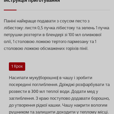
Інструкція приготування
Паніні найкраще подавати з соусом песто з
лібестоку: листя 0,5 пучка лібестоку та зелень 1 пучка
петрушки розтерти в блендері зі 100 мл оливкової
олії, 1 столовою ложкою тертого пармезану та 1
столовою ложкою обсмажених горіхів пінії.
1 Крок
Насипати муку|борошно| в чашу і зробити
посередині поглиблення. Дріжджі розфарбувати та
розвести в 300 мл теплої води. Додати мед у
заглиблення. З краю поступово додавати борошно,
до утворення рідкої кашки. Чашу накрити вологим
рушником та залишити доходити у теплому місці.