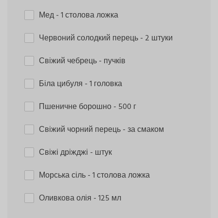
Мед
- 1 столова ложка
Червоний солодкий перець
- 2 штуки
Свіжий чебрець
- пучків
Біла цибуля
- 1 головка
Пшеничне борошно
- 500 г
Свіжий чорний перець
- за смаком
Свіжі дріжджі
- штук
Морська сіль
- 1 столова ложка
Оливкова олія
- 125 мл