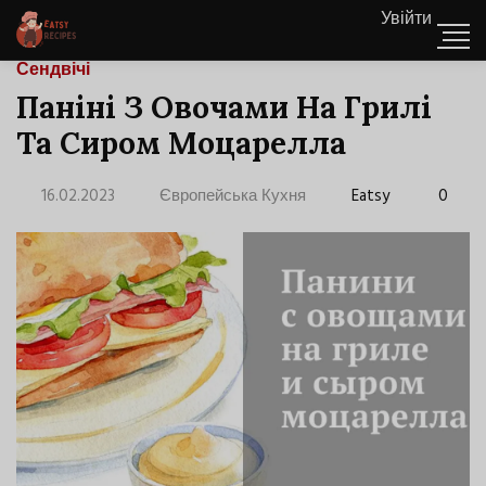
Увійти
Сендвічі
Паніні З Овочами На Грилі
Та Сиром Моцарелла
16.02.2023
Європейська Кухня
Eatsy
0