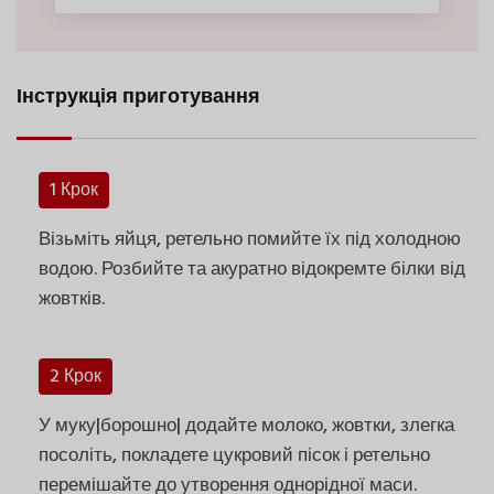
Інструкція приготування
1 Крок
Візьміть яйця, ретельно помийте їх під холодною
водою. Розбийте та акуратно відокремте білки від
жовтків.
2 Крок
У муку|борошно| додайте молоко, жовтки, злегка
посоліть, покладете цукровий пісок і ретельно
перемішайте до утворення однорідної маси.