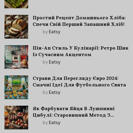
Простий Рецепт Домашнього Хліба:
Спечи Свій Перший Запашний Хліб!
by
Eatsy
Пін-Ап Стиль У Кулінарії: Ретро Шик
Із Сучасним Акцентом
by
Eatsy
Страви Для Перегляду Євро 2024:
Смачні Ідеї Для Футбольного Свята
by
Eatsy
Як Фарбувати Яйця В Лушпинні
Цибулі: Старовинний Метод З
Сучасними Нюансами
by
Eatsy