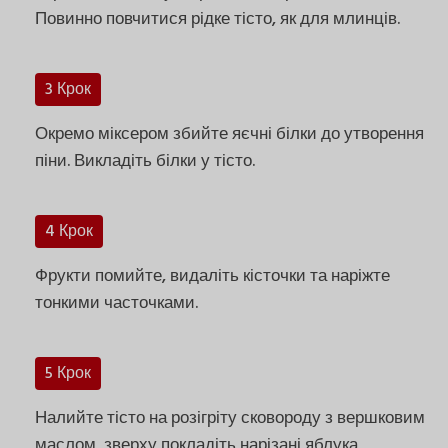
Повинно повчитися рідке тісто, як для млинців.
3 Крок
Окремо міксером збийте яєчні білки до утворення
піни. Викладіть білки у тісто.
4 Крок
Фрукти помийте, видаліть кісточки та наріжте
тонкими часточками.
5 Крок
Налийте тісто на розігріту сковороду з вершковим
маслом, зверху покладіть нарізані яблука,