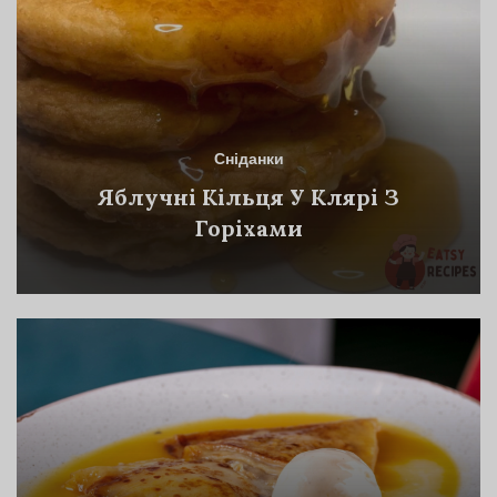
Сніданки
Яблучні Кільця У Клярі З
Горіхами