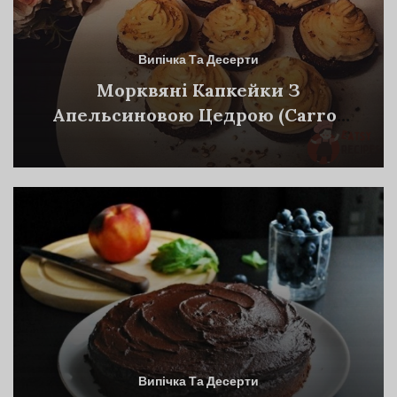
Випічка Та Десерти
Морквяні Капкейки З
Апельсиновою Цедрою (Carrot
Cupcakes With Orange Zest)
Випічка Та Десерти