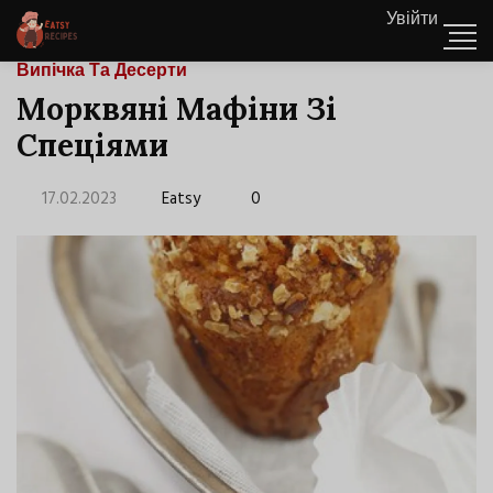
Увійти
Випічка Та Десерти
Морквяні Мафіни Зі
Спеціями
17.02.2023
Eatsy
0