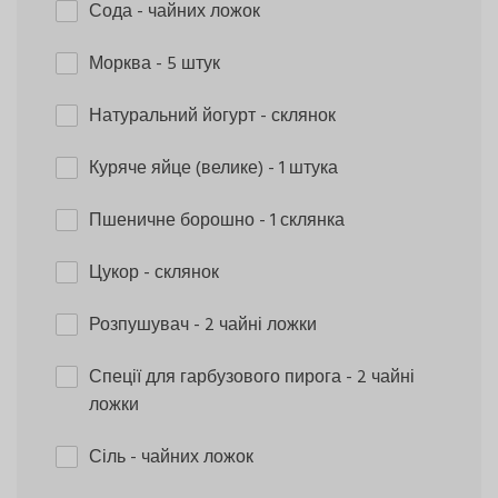
Сода
- чайних ложок
Морква
- 5 штук
Натуральний йогурт
- склянок
Куряче яйце (велике)
- 1 штука
Пшеничне борошно
- 1 склянка
Цукор
- склянок
Розпушувач
- 2 чайні ложки
Спеції для гарбузового пирога
- 2 чайні
ложки
Сіль
- чайних ложок