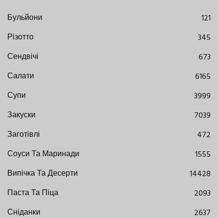
Бульйони
121
Різотто
345
Сендвічі
673
Салати
6165
Супи
3999
Закуски
7039
Заготівлі
472
Соуси Та Маринади
1555
Випічка Та Десерти
14428
Паста Та Піца
2093
Сніданки
2637