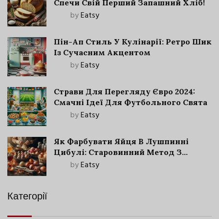
Спечи Свій Перший Запашний Хліб!
by
Eatsy
Пін-Ап Стиль У Кулінарії: Ретро Шик
Із Сучасним Акцентом
by
Eatsy
Страви Для Перегляду Євро 2024:
Смачні Ідеї Для Футбольного Свята
by
Eatsy
Як Фарбувати Яйця В Лушпинні
Цибулі: Старовинний Метод З
Сучасними Нюансами
by
Eatsy
Категорії