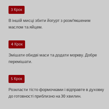
3 Крок
В іншій мисці збити йогурт з розм'якшеним
маслом та яйцем.
4 Крок
Змішати обидві маси та додати моркву. Добре
перемішати.
5 Крок
Розкласти тісто формочками і відправте в духовку
до готовності приблизно на 30 хвилин.