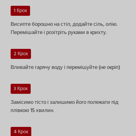
1 Крок
Висипте борошно на стіл, додайте сіль, олію.
Перемішайте і розітріть руками в крихту.
2 Крок
Вливайте гарячу воду і перемішуйте (не окріп)
3 Крок
Замісимо тісто і залишимо його полежати під
плівкою 15 хвилин.
4 Крок