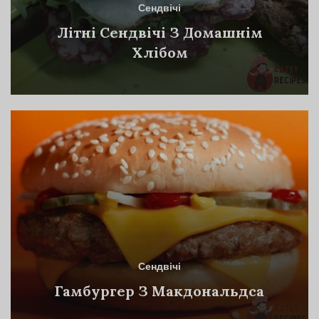
Сендвічі
Літні Сендвічі З Домашнім
Хлібом
Сендвічі
Гамбургер З Макдональдса