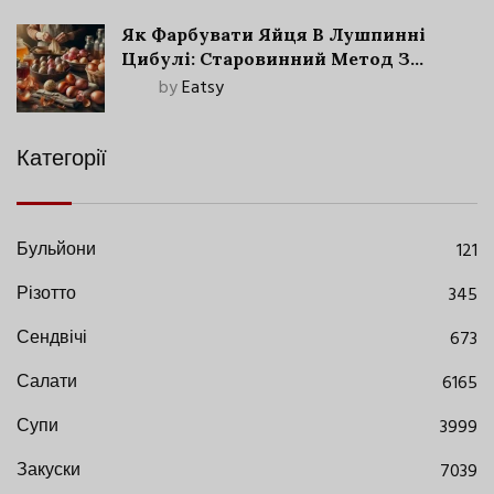
Як Фарбувати Яйця В Лушпинні
Цибулі: Старовинний Метод З
Сучасними Нюансами
by
Eatsy
Категорії
Бульйони
121
Різотто
345
Сендвічі
673
Салати
6165
Супи
3999
Закуски
7039