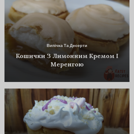
Випічка Та Десерти
Кошички З Лимонним Кремом І
Меренгою