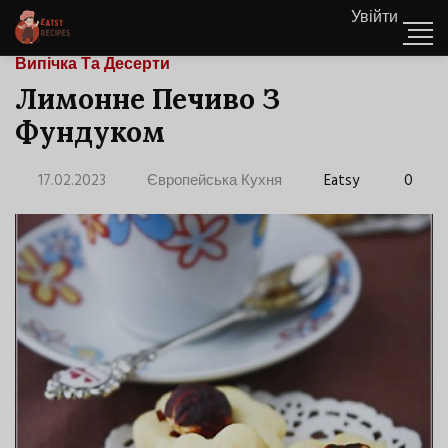
Увійти
Випічка Та Десерти
Лимонне Печиво З
Фундуком
17.02.2023
Європейська Кухня
Eatsy
0