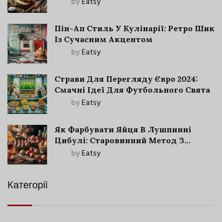
by
Eatsy
Пін-Ап Стиль У Кулінарії: Ретро Шик
Із Сучасним Акцентом
by
Eatsy
Страви Для Перегляду Євро 2024:
Смачні Ідеї Для Футбольного Свята
by
Eatsy
Як Фарбувати Яйця В Лушпинні
Цибулі: Старовинний Метод З
Сучасними Нюансами
by
Eatsy
Категорії