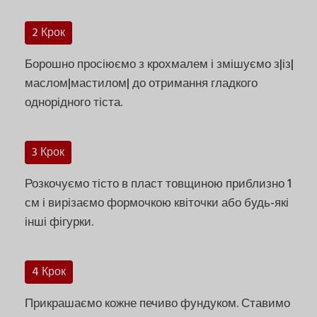
2 Крок
Борошно просіюємо з крохмалем і змішуємо з|із|
маслом|мастилом| до отримання гладкого
однорідного тіста.
3 Крок
Розкочуємо тісто в пласт товщиною приблизно 1
см і вирізаємо формочкою квіточки або будь-які
інші фігурки.
4 Крок
Прикрашаємо кожне печиво фундуком. Ставимо