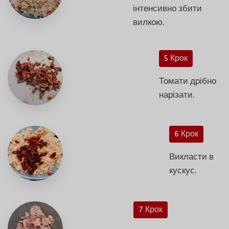
інтенсивно збити
вилкою.
5 Крок
Томати дрібно
нарізати.
6 Крок
Викласти в
кускус.
7 Крок