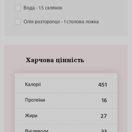
Вода
- 1.5 склянок
Олія розторопші
- 1 столова ложка
Харчова цінність
451
Калорії
16
Протеїни
27
Жири
33
Вуглеводи