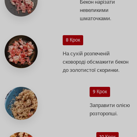
Бекон нарізати
невеликими
шматочками.
8 Крок
На сухій розпеченій
сковороді обсмажити бекон
до золотистої скоринки.
9 Крок
Заправити олією
розторопші.