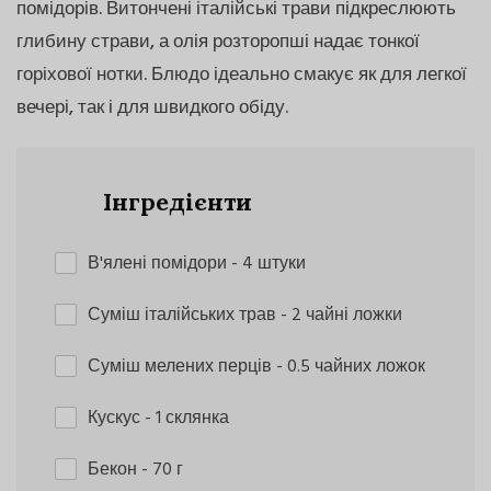
помідорів. Витончені італійські трави підкреслюють
глибину страви, а олія розторопші надає тонкої
горіхової нотки. Блюдо ідеально смакує як для легкої
вечері, так і для швидкого обіду.
Інгредієнти
В'ялені помідори
- 4 штуки
Суміш італійських трав
- 2 чайні ложки
Суміш мелених перців
- 0.5 чайних ложок
Кускус
- 1 склянка
Бекон
- 70 г