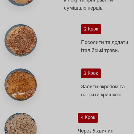
миску та приправити
сумішшю перців.
2 Крок
Посолити та додати
італійські трави.
3 Крок
Залити окропом та
накрити кришкою.
4 Крок
Через 5 хвилин