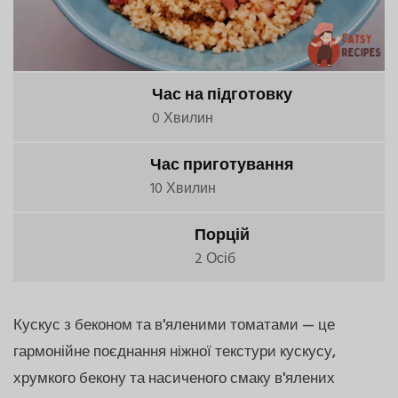
Час на підготовку
0 Хвилин
Час приготування
10 Хвилин
Порцій
2 Осіб
Кускус з беконом та в'яленими томатами — це
гармонійне поєднання ніжної текстури кускусу,
хрумкого бекону та насиченого смаку в'ялених