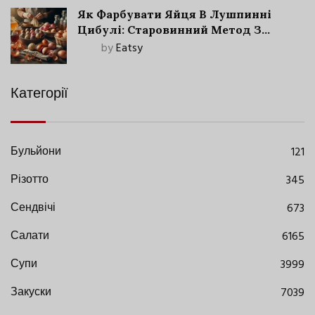
Як Фарбувати Яйця В Лушпинні
Цибулі: Старовинний Метод З
Сучасними Нюансами
by
Eatsy
Категорії
Бульйони
121
Різотто
345
Сендвічі
673
Салати
6165
Супи
3999
Закуски
7039