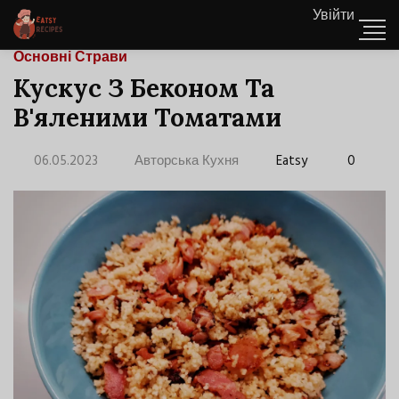
Увійти
Основні Страви
Кускус З Беконом Та
В'яленими Томатами
06.05.2023
Авторська Кухня
Eatsy
0