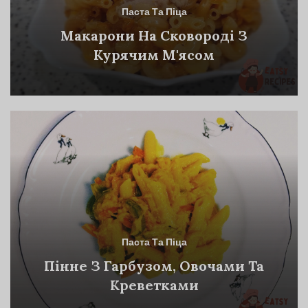
Паста Та Піца
Макарони На Сковороді З
Курячим М'ясом
Паста Та Піца
Пінне З Гарбузом, Овочами Та
Креветками