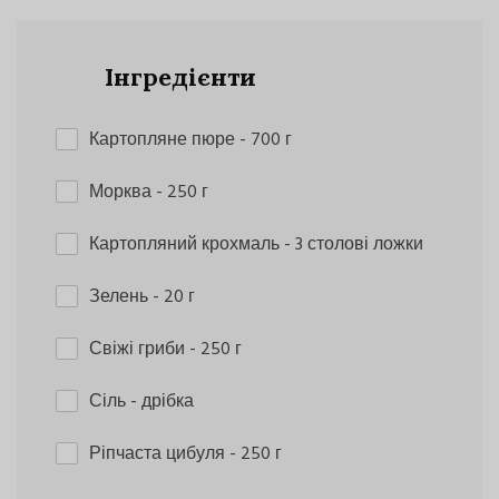
Інгредієнти
Картопляне пюре
- 700 г
Морква
- 250 г
Картопляний крохмаль
- 3 столові ложки
Зелень
- 20 г
Свіжі гриби
- 250 г
Сіль
- дрібка
Ріпчаста цибуля
- 250 г