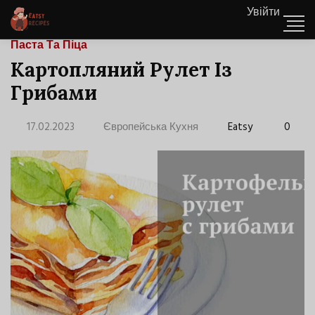
Увійти
Паста Та Піца
Картопляний Рулет Із
Грибами
17.02.2023
Європейська Кухня
Eatsy
0