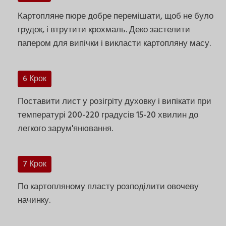
Картопляне пюре добре перемішати, щоб не було
грудок, і втрутити крохмаль. Деко застелити
папером для випічки і викласти картопляну масу.
6 Крок
Поставити лист у розігріту духовку і випікати при
температурі 200-220 градусів 15-20 хвилин до
легкого зарум'янювання.
7 Крок
По картопляному пласту розподілити овочеву
начинку.