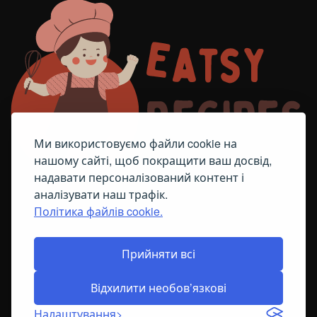
Ми використовуємо файли cookie на
нашому сайті, щоб покращити ваш досвід,
надавати персоналізований контент і
аналізувати наш трафік.
Політика файлів cookie.
FACEBOOK
TELEGRAM
ПОЛІТИКА ЩОДО ФАЙЛІВ COOKIE
Прийняти всі
Відхилити необов’язкові
© All Right Reserved
2026
Налаштування