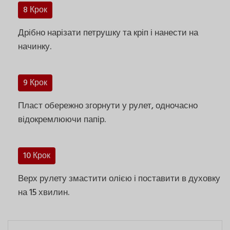
8 Крок
Дрібно нарізати петрушку та кріп і нанести на
начинку.
9 Крок
Пласт обережно згорнути у рулет, одночасно
відокремлюючи папір.
10 Крок
Верх рулету змастити олією і поставити в духовку
на 15 хвилин.