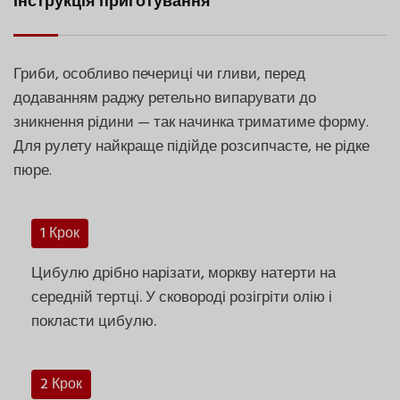
Інструкція приготування
Гриби, особливо печериці чи гливи, перед
додаванням раджу ретельно випарувати до
зникнення рідини — так начинка триматиме форму.
Для рулету найкраще підійде розсипчасте, не рідке
пюре.
1 Крок
Цибулю дрібно нарізати, моркву натерти на
середній тертці. У сковороді розігріти олію і
покласти цибулю.
2 Крок