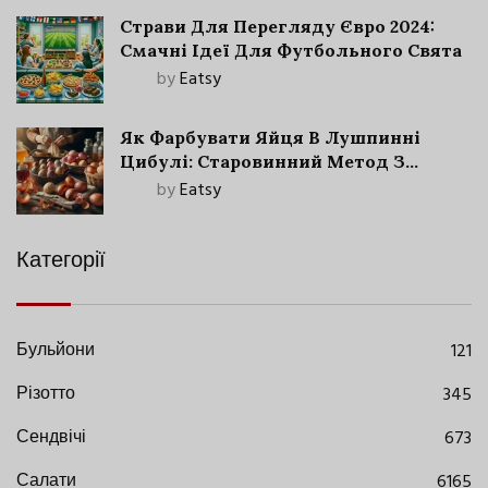
Страви Для Перегляду Євро 2024:
Смачні Ідеї Для Футбольного Свята
by
Eatsy
Як Фарбувати Яйця В Лушпинні
Цибулі: Старовинний Метод З
Сучасними Нюансами
by
Eatsy
Категорії
Бульйони
121
Різотто
345
Сендвічі
673
Салати
6165