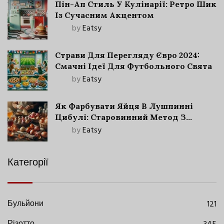
Пін-Ап Стиль У Кулінарії: Ретро Шик
Із Сучасним Акцентом
by
Eatsy
Страви Для Перегляду Євро 2024:
Смачні Ідеї Для Футбольного Свята
by
Eatsy
Як Фарбувати Яйця В Лушпинні
Цибулі: Старовинний Метод З
Сучасними Нюансами
by
Eatsy
Категорії
Бульйони
121