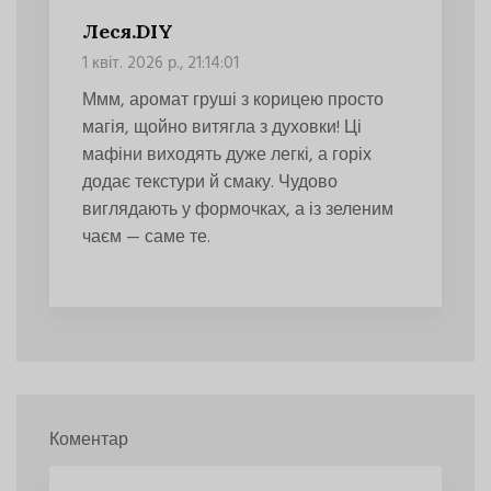
Леся.DIY
1 квіт. 2026 р., 21:14:01
Ммм, аромат груші з корицею просто
магія, щойно витягла з духовки! Ці
мафіни виходять дуже легкі, а горіх
додає текстури й смаку. Чудово
виглядають у формочках, а із зеленим
чаєм — саме те.
Коментар