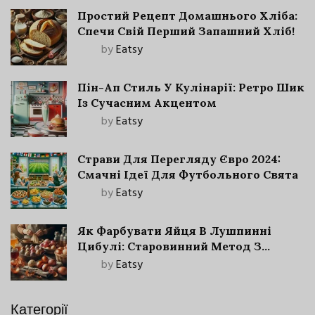
Простий Рецепт Домашнього Хліба:
Спечи Свій Перший Запашний Хліб!
by
Eatsy
Пін-Ап Стиль У Кулінарії: Ретро Шик
Із Сучасним Акцентом
by
Eatsy
Страви Для Перегляду Євро 2024:
Смачні Ідеї Для Футбольного Свята
by
Eatsy
Як Фарбувати Яйця В Лушпинні
Цибулі: Старовинний Метод З
Сучасними Нюансами
by
Eatsy
Категорії