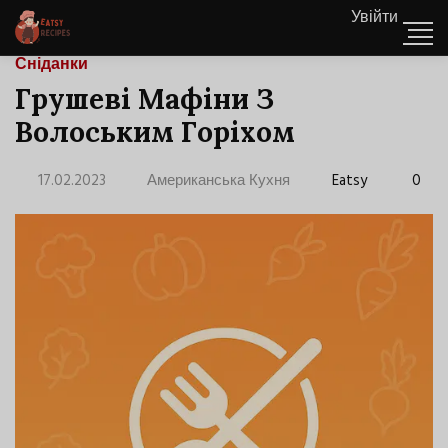
Увійти
Сніданки
Грушеві Мафіни З
Волоським Горіхом
17.02.2023
Американська Кухня
Eatsy
0