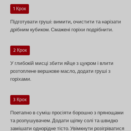
1 Крок
Підготувати груші: вимити, очистити та нарізати
дрібним кубиком. Смажені горіхи подрібнити.
2 Крок
У глибокій мисці збити яйце з цукром і влити
розтоплене вершкове масло, додати груші з
горіхами.
3 Крок
Поетапно в суміш просіяти борошно з прянощами
та розпушувачем. Додати щіпку солі та швидко
замішати однорідне тісто. Увімкнути розігріватися