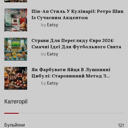
Пін-Ап Стиль У Кулінарії: Ретро Шик
Із Сучасним Акцентом
by
Eatsy
Страви Для Перегляду Євро 2024:
Смачні Ідеї Для Футбольного Свята
by
Eatsy
Як Фарбувати Яйця В Лушпинні
Цибулі: Старовинний Метод З
Сучасними Нюансами
by
Eatsy
Категорії
Бульйони
121