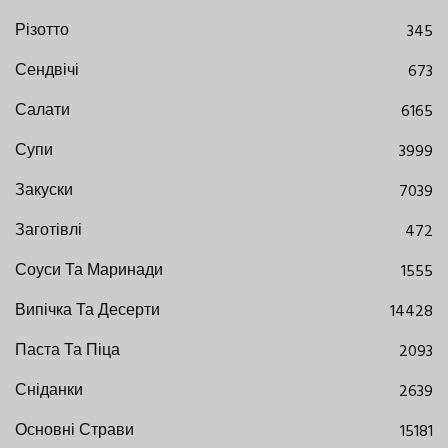
Різотто
345
Сендвічі
673
Салати
6165
Супи
3999
Закуски
7039
Заготівлі
472
Соуси Та Маринади
1555
Випічка Та Десерти
14428
Паста Та Піца
2093
Сніданки
2639
Основні Страви
15181