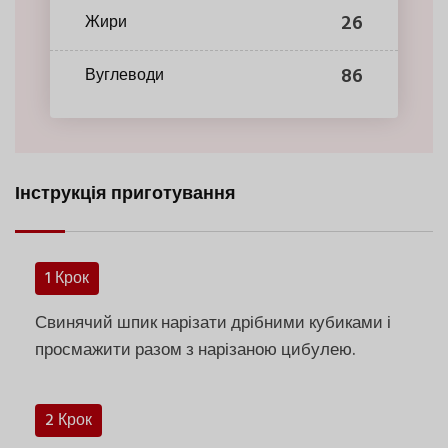
26
Жири
86
Вуглеводи
Інструкція приготування
1 Крок
Свинячий шпик нарізати дрібними кубиками і
просмажити разом з нарізаною цибулею.
2 Крок