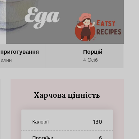
 приготування
Порцій
вилин
4 Осіб
Харчова цінність
130
Калорії
6
Протеїни