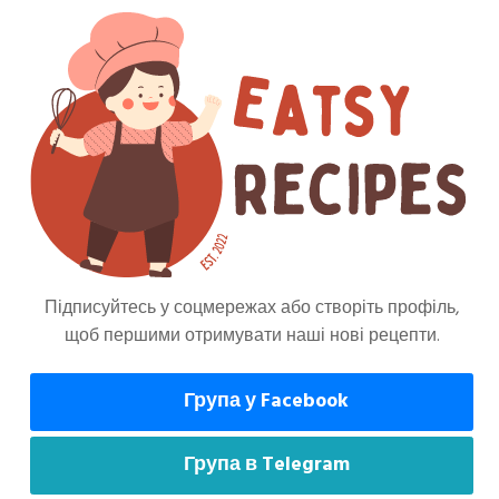
Основні Страви
Підписуйтесь у соцмережах або створіть профіль,
щоб першими отримувати наші нові рецепти.
може сподобатися
Група у Facebook
Група в Telegram