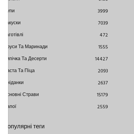
Супи
3999
Закуски
7039
Заготівлі
472
Соуси Та Маринади
1555
Випічка Та Десерти
14427
Паста Та Піца
2093
Сніданки
2637
Основні Страви
15179
Напої
2559
Популярні теги