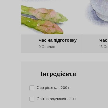
Час на підготовку
Час
0 Хвилин
15 Х
Інгредієнти
Сир рікотта
- 200 г
Світла родзинка
- 60 г