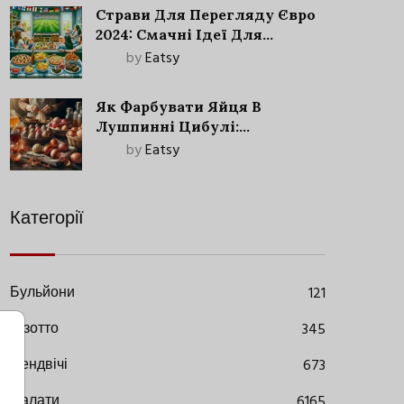
Страви Для Перегляду Євро
2024: Смачні Ідеї Для
Футбольного Свята
by
Eatsy
Як Фарбувати Яйця В
Лушпинні Цибулі:
Старовинний Метод З
by
Eatsy
Сучасними Нюансами
Категорії
Бульйони
121
Різотто
345
Сендвічі
673
Салати
6165