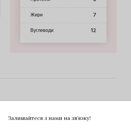
7
Жири
12
Вуглеводи
Залишайтеся з нами на зв’язку!