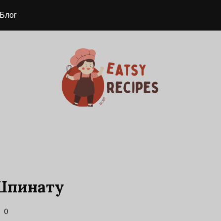
Блог
 Шпинату
0