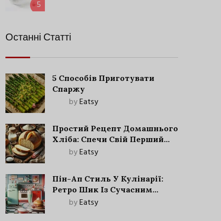
5
Останні Статті
5 Способів Приготувати
Спаржу
by
Eatsy
Простий Рецепт Домашнього
Хліба: Спечи Свій Перший
Запашний Хліб!
by
Eatsy
Пін-Ап Стиль У Кулінарії:
Ретро Шик Із Сучасним
Акцентом
by
Eatsy