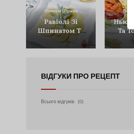
Основні Страви
Осно
Равіолі Зі
Ньюді
Шпинатом Та
Та Т
Пармезаном
С
ВІДГУКИ ПРО РЕЦЕПТ
Всього відгуків:
(0)