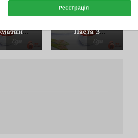
Реєстрація
вні Страви
Основні Страви
 З Сиром
Безглютенова
оматним
Паста З
оусом
Буряком,
Сиром Та
Фісташками