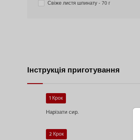
Свіже листя шпинату
- 70 г
Інструкція приготування
1 Крок
Нарізати сир.
2 Крок