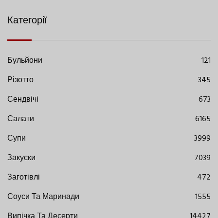
Категорії
Бульйони
121
Різотто
345
Сендвічі
673
Салати
6165
Супи
3999
Закуски
7039
Заготівлі
472
Соуси Та Маринади
1555
Випічка Та Десерти
14427