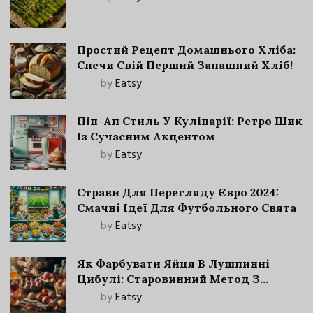
Простий Рецепт Домашнього Хліба:
Спечи Свій Перший Запашний Хліб!
by
Eatsy
Пін-Ап Стиль У Кулінарії: Ретро Шик
Із Сучасним Акцентом
by
Eatsy
Страви Для Перегляду Євро 2024:
Смачні Ідеї Для Футбольного Свята
by
Eatsy
Як Фарбувати Яйця В Лушпинні
Цибулі: Старовинний Метод З
Сучасними Нюансами
by
Eatsy