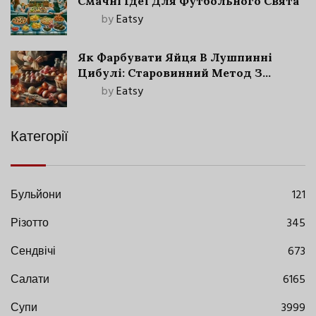
Смачні Ідеї Для Футбольного Свята
by
Eatsy
Як Фарбувати Яйця В Лушпинні
Цибулі: Старовинний Метод З
Сучасними Нюансами
by
Eatsy
Категорії
Бульйони
121
Різотто
345
Сендвічі
673
Салати
6165
Супи
3999