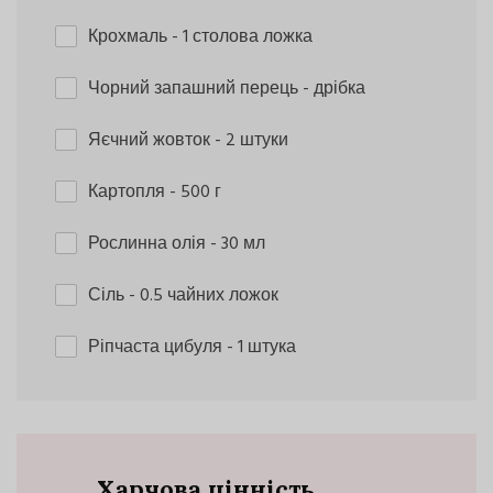
Крохмаль
- 1 столова ложка
Чорний запашний перець
- дрібка
Яєчний жовток
- 2 штуки
Картопля
- 500 г
Рослинна олія
- 30 мл
Сіль
- 0.5 чайних ложок
Ріпчаста цибуля
- 1 штука
Харчова цінність