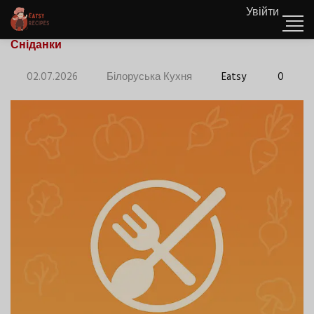
Увійти
Сніданки
02.07.2026
Білоруська Кухня
Eatsy
0