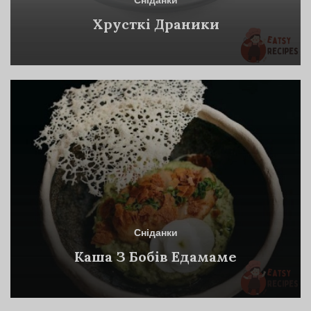
Сніданки
Хрусткі Драники
Сніданки
Каша З Бобів Едамаме