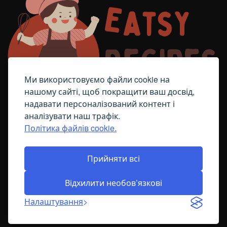
Ми використовуємо файли cookie на
нашому сайті, щоб покращити ваш досвід,
надавати персоналізований контент і
аналізувати наш трафік.
Політика файлів cookie.
FACEBOOK
TELEGRAM
ПОЛІТИКА ЩОДО ФАЙЛІВ COOKIE
Прийняти всі
Відхилити необов’язкові
© All Right Reserved
2026
Налаштування