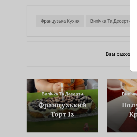
Французька Кухня
Випічка Та Десерти
Вам також 
Випічка Та Десерти
Випічк
Французький
Пол
Торт Із
К
Чорницею
Са
(Tarte Aux