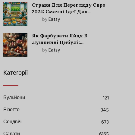
Страви Для Перегляду Євро
2024: Смачні Ідеї Для
Футбольного Свята
by
Eatsy
Як Фарбувати Яйця В
Лушпинні Цибулі:
Старовинний Метод З
by
Eatsy
Сучасними Нюансами
Категорії
Бульйони
121
Різотто
345
Сендвічі
673
Салати
6165