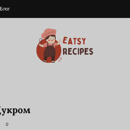
Блог
Цукром
0