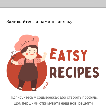
Залишайтеся з нами на зв’язку!
ішати з|із| цукром і невеликою кількістю
о помішуючи, допоки цукор остаточно не
арізаним листям м'яти, намагаючись не
азом зі сметаною.
Підписуйтесь у соцмережах або створіть профіль,
щоб першими отримувати наші нові рецепти.