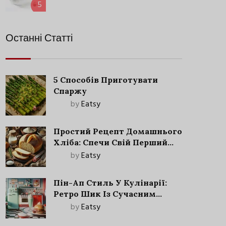
5
Останні Статті
5 Способів Приготувати
Спаржу
by
Eatsy
Простий Рецепт Домашнього
Хліба: Спечи Свій Перший
Запашний Хліб!
by
Eatsy
Пін-Ап Стиль У Кулінарії:
Ретро Шик Із Сучасним
Акцентом
by
Eatsy