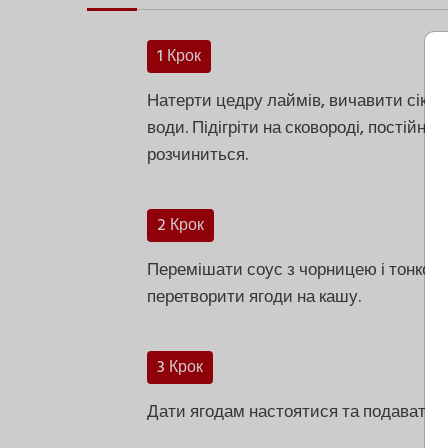
1 Крок
Натерти цедру лаймів, вичавити сік, зм
води. Підігріти на сковороді, постійн
розчиниться.
2 Крок
Перемішати соус з чорницею і тонко н
перетворити ягоди на кашу.
3 Крок
Дати ягодам настоятися та подавати р