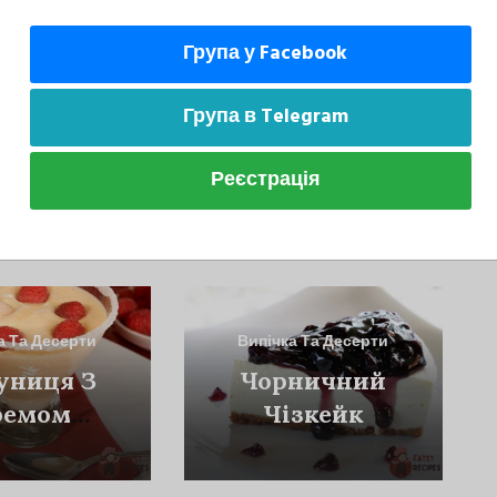
Група у Facebook
Група в Telegram
Реєстрація
може сподобатися
а Та Десерти
Випічка Та Десерти
униця З
Чорничний
ремом
Чізкейк
байон