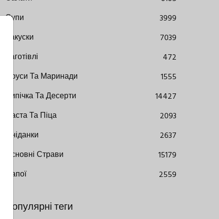
Супи
3999
Закуски
7039
Заготівлі
472
Соуси Та Маринади
1555
Випічка Та Десерти
14427
Паста Та Піца
2093
Сніданки
2637
Основні Страви
15179
Напої
2559
Популярні теги