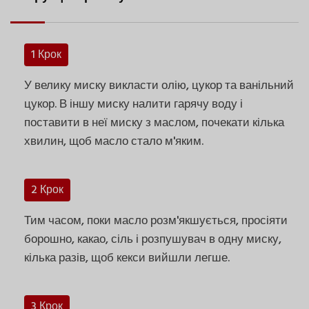
1 Крок
У велику миску викласти олію, цукор та ванільний
цукор. В іншу миску налити гарячу воду і
поставити в неї миску з маслом, почекати кілька
хвилин, щоб масло стало м'яким.
2 Крок
Тим часом, поки масло розм'якшується, просіяти
борошно, какао, сіль і розпушувач в одну миску,
кілька разів, щоб кекси вийшли легше.
3 Крок