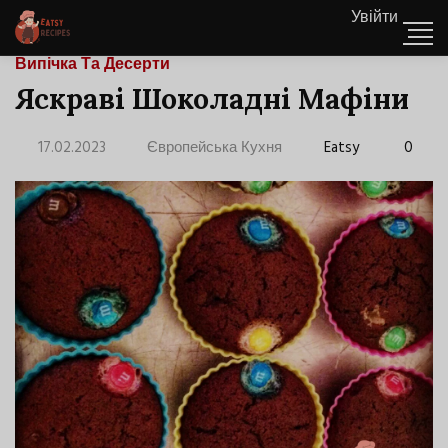
Увійти
Випічка Та Десерти
Яскраві Шоколадні Мафіни
17.02.2023
Європейська Кухня
Eatsy
0