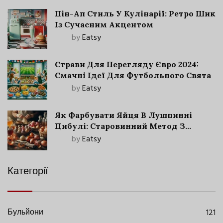
Пін-Ап Стиль У Кулінарії: Ретро Шик
Із Сучасним Акцентом
by
Eatsy
Страви Для Перегляду Євро 2024:
Смачні Ідеї Для Футбольного Свята
by
Eatsy
Як Фарбувати Яйця В Лушпинні
Цибулі: Старовинний Метод З
Сучасними Нюансами
by
Eatsy
Категорії
Бульйони
121