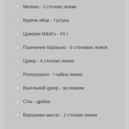
Молоко
- 3 столові ложки
Куряче яйце
- 1 штука
Цукерки M&M's
- 45 г
Пшеничне борошно
- 6 столових ложок
Цукор
- 4 столові ложки
Розпушувач
- 1 чайна ложка
Ванільний цукор
- за смаком
Сіль
- дрібка
Вершкове масло
- 2 столові ложки