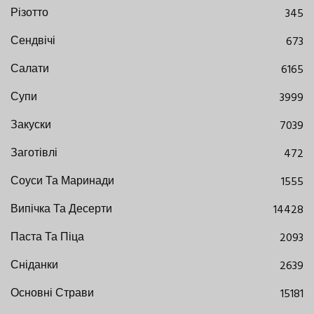
Різотто
345
Сендвічі
673
Салати
6165
Супи
3999
Закуски
7039
Заготівлі
472
Соуси Та Маринади
1555
Випічка Та Десерти
14428
Паста Та Піца
2093
Сніданки
2639
Основні Страви
15181