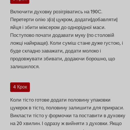
Включити духовку розігріватись на 190С.
Перетерти олію з|із| цукром, додати|добавляти|
яйця і збити міксером до однорідної маси.
Поступово почати додавати муку (по столовій
ложці найкраще). Коли суміш стане дуже густою, і
буде складно заважати, додати молоко і
продовжувати збивати, додаючи борошно, що
залишилося.
4 Крок
Коли тісто готове додати половину упаковки
цукерок в тісто, половину залишити для прикраси.
Викласти тісто у формочки та поставити в духовку
на 20 хвилин. І одразу ж вийняти з духовки. Якщо