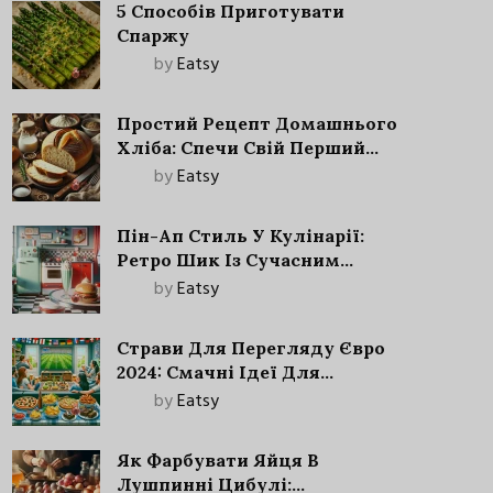
5 Способів Приготувати
Спаржу
by
Eatsy
Простий Рецепт Домашнього
Хліба: Спечи Свій Перший
Запашний Хліб!
by
Eatsy
Пін-Ап Стиль У Кулінарії:
Ретро Шик Із Сучасним
Акцентом
by
Eatsy
Страви Для Перегляду Євро
2024: Смачні Ідеї Для
Футбольного Свята
by
Eatsy
Як Фарбувати Яйця В
Лушпинні Цибулі: