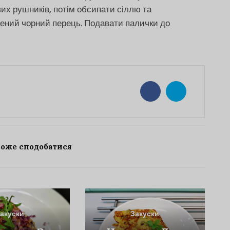
их рушників, потім обсипати сіллю та
ений чорний перець. Подавати палички до
може сподобатися
акуски
Закуски