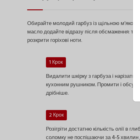
Обирайте молодий гарбуз із щільною м’якоттю
масло додайте відразу після обсмаження: теп
розкрити горіхові ноти.
1 Крок
Видалити шкірку з гарбуза і нарізати
кухонним рушником. Промити і обсуши
дрібніше.
2 Крок
Розігріти достатню кількість олії в гл
соломку не поспішаючи за 4-5 хвилин 