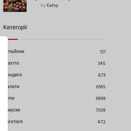
Старовинний Метод З
by
Eatsy
Сучасними Нюансами
Категорії
Бульйони
121
Різотто
345
Сендвічі
673
Салати
6165
Супи
3999
Закуски
7039
Заготівлі
472