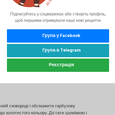
Підписуйтесь у соцмережах або створіть профіль,
 — він тримає форму під час смаження. Арахісове
щоб першими отримувати наші нові рецепти.
ло допоможе йому рівномірно огорнути палички та
Група у Facebook
Група в Telegram
 соломкою м'якоть. Промити та обсушити
Реєстрація
ти розмарин, потім подрібнити якомога
ибокій сковороді і обсмажити гарбузову
до золотистого кольору. Дістати шумівкою і