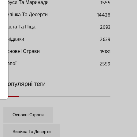
Соуси Та Маринади
1555
Випічка Та Десерти
14428
Паста Та Піца
2093
Сніданки
2639
Основні Страви
15181
Напої
2559
Популярні теги
Основні Страви
Випічка Та Десерти