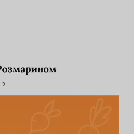
 Розмарином
0