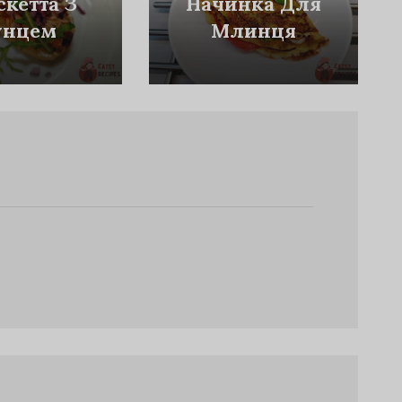
скетта З
Начинка Для
унцем
Млинця
«Капрезе»