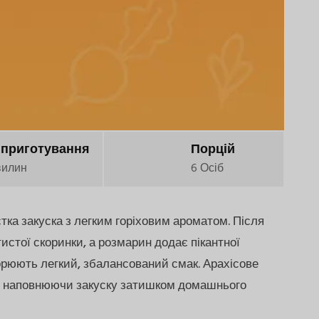
 приготування
Порцій
вилин
6 Осіб
тка закуска з легким горіховим ароматом. Після
стої скоринки, а розмарин додає пікантної
творюють легкий, збалансований смак. Арахісове
ів, наповнюючи закуску затишком домашнього