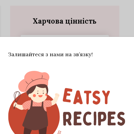
Харчова цінність
39
Калорії
Залишайтеся з нами на зв’язку!
2
Протеїни
1
Жири
11
Вуглеводи