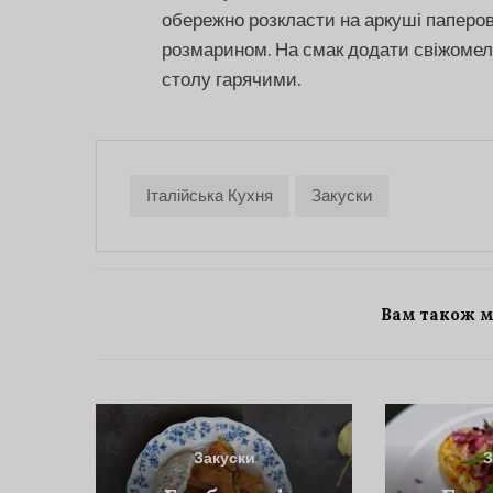
обережно розкласти на аркуші паперов
розмарином. На смак додати свіжомел
столу гарячими.
Італійська Кухня
Закуски
Вам також 
Закуски
З