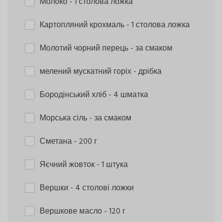
Молоко
- 1 столова ложка
Картопляний крохмаль
- 1 столова ложка
Молотий чорний перець
- за смаком
мелений мускатний горіх
- дрібка
Бородінський хліб
- 4 шматка
Морська сіль
- за смаком
Сметана
- 200 г
Яєчний жовток
- 1 штука
Вершки
- 4 столові ложки
Вершкове масло
- 120 г