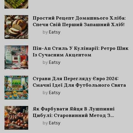
Простий Рецепт Домашнього Хліба:
Спечи Свій Перший Запашний Хліб!
by
Eatsy
Пін-Ап Стиль У Кулінарії: Ретро Шик
Із Сучасним Акцентом
by
Eatsy
Страви Для Перегляду Євро 2024:
Смачні Ідеї Для Футбольного Свята
by
Eatsy
Як Фарбувати Яйця В Лушпинні
Цибулі: Старовинний Метод З
Сучасними Нюансами
by
Eatsy