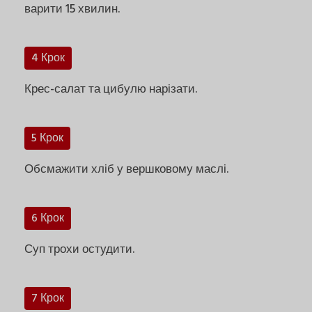
варити 15 хвилин.
4 Крок
Крес-салат та цибулю нарізати.
5 Крок
Обсмажити хліб у вершковому маслі.
6 Крок
Суп трохи остудити.
7 Крок