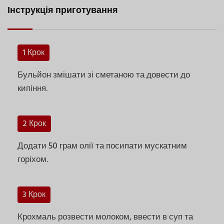
Інструкція приготування
1 Крок
Бульйон змішати зі сметаною та довести до
кипіння.
2 Крок
Додати 50 грам олії та посипати мускатним
горіхом.
3 Крок
Крохмаль розвести молоком, ввести в суп та