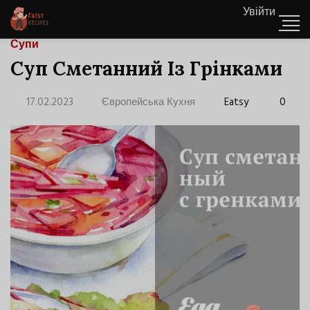
Увійти
Супи
Суп Сметанний Із Грінками
17.02.2023
Європейська Кухня
Eatsy
0