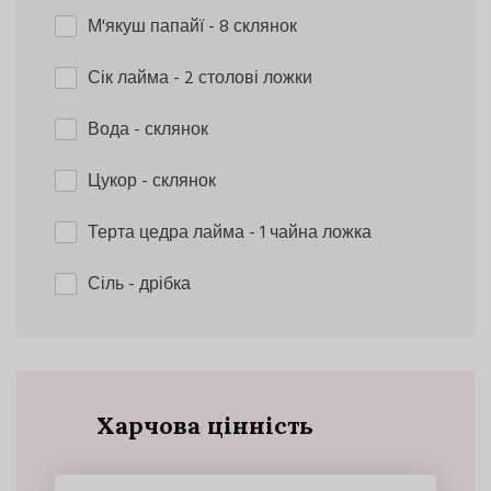
М'якуш папайї
- 8 склянок
Сік лайма
- 2 столові ложки
Вода
- склянок
Цукор
- склянок
Терта цедра лайма
- 1 чайна ложка
Сіль
- дрібка
Харчова цінність